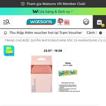
Giao hàng nhanh 24h - Áp dụng khu vực TP. Hồ Chí Minh
Miễn phí giao hàng cho đơn hàng từ 249,000Đ
Tham gia Watsons VN Member Club!
Cửa hàng & Dịch vụ
0
Thu thập thêm voucher hot tại Trạm Voucher
Thu thập thêm voucher hot tại Trạm Voucher
Cảnh báo An
TRANG CHỦ
/
ĐỘC QUYỀN WATSONS
/
CHĂM SÓC CÁ NHÂN
/
DỤNG CỤ C