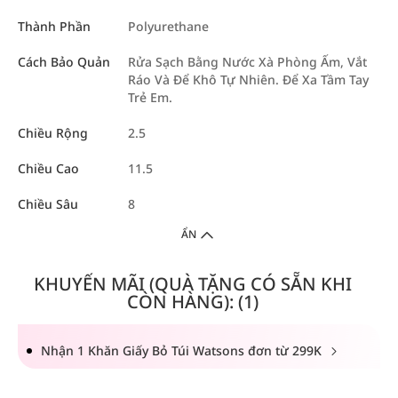
Thành Phần
Polyurethane
Cách Bảo Quản
Rửa Sạch Bằng Nước Xà Phòng Ấm, Vắt
Ráo Và Để Khô Tự Nhiên. Để Xa Tầm Tay
Trẻ Em.
Chiều Rộng
2.5
Chiều Cao
11.5
Chiều Sâu
8
ẨN
KHUYẾN MÃI (QUÀ TẶNG CÓ SẴN KHI
CÒN HÀNG): (1)
Nhận 1 Khăn Giấy Bỏ Túi Watsons đơn từ 299K