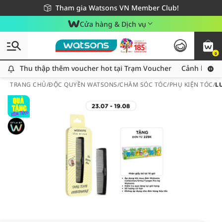
Giao hàng nhanh 24h - Áp dụng khu vực TP. Hồ Chí Minh
Miễn phí giao hàng cho đơn hàng từ 249,000Đ
Tham gia Watsons VN Member Club!
Cửa hàng & Dịch vụ
0
Thu thập thêm voucher hot tại Trạm Voucher
Thu thập thêm voucher hot tại Trạm Voucher
Cảnh báo An
TRANG CHỦ
/
ĐỘC QUYỀN WATSONS
/
CHĂM SÓC TÓC
/
PHỤ KIỆN TÓC
/
L