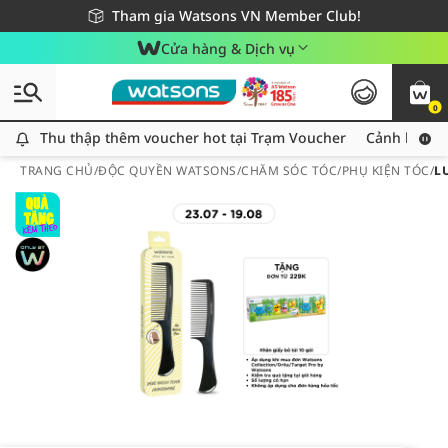
Giao hàng nhanh 24h - Áp dụng khu vực TP. Hồ Chí Minh
Miễn phí giao hàng cho đơn hàng từ 249,000Đ
Tham gia Watsons VN Member Club!
Cửa hàng & Dịch vụ
0
Thu thập thêm voucher hot tại Trạm Voucher
Thu thập thêm voucher hot tại Trạm Voucher
Cảnh báo An
TRANG CHỦ
/
ĐỘC QUYỀN WATSONS
/
CHĂM SÓC TÓC
/
PHỤ KIỆN TÓC
/
L