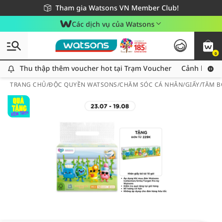
Giao hàng nhanh 24h - Áp dụng khu vực TP. Hồ Chí Minh
Miễn phí giao hàng cho đơn hàng từ 249,000Đ
Tham gia Watsons VN Member Club!
Các dịch vụ của Watsons
0
Thu thập thêm voucher hot tại Trạm Voucher
Thu thập thêm voucher hot tại Trạm Voucher
Cảnh báo An
TRANG CHỦ
/
ĐỘC QUYỀN WATSONS
/
CHĂM SÓC CÁ NHÂN
/
GIẤY/TĂM 