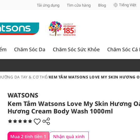
inh
Tiếng Việt
Tải ứng dụng
Tìm cửa hàng
Blog
iểm
Chăm Sóc Da
Chăm Sóc Sức Khỏe
Chăm Sóc Cá
DƯỠNG DA TAY & CƠ THỂ
/
KEM TẮM WATSONS LOVE MY SKIN HƯƠNG 
WATSONS
Kem Tắm Watsons Love My Skin Hương O
Hương Cream Body Wash 1000ml
Mua 2 tính tiền 1
Nhận quà xinh