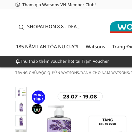
Tham gia Watsons VN Member Club!
Miễn phí giao hàng cho đơn hàng từ 249,000Đ
Giao hàng nhanh 24h - Áp dụng khu vực TP. Hồ Chí M
185 NĂM LAN TỎA NỤ
CƯỜI - GIẢM ĐẾN 50%
SHOPATHON 8.8 - DEAL
ĐỈNH
185 NĂM LAN TỎA NỤ CƯỜI
Watsons
Trang Đ
Thu thập thêm voucher hot tại Trạm Voucher
TRANG CHỦ
/
ĐỘC QUYỀN WATSONS
/
DÀNH CHO NAM WATSONS
/