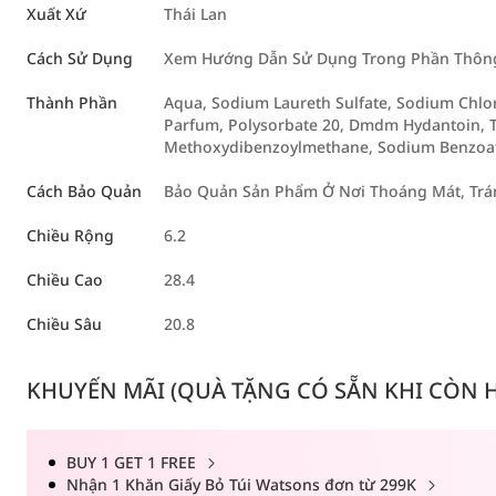
Xuất Xứ
Thái Lan
Cách Sử Dụng
Xem Hướng Dẫn Sử Dụng Trong Phần Thông 
Thành Phần
Aqua, Sodium Laureth Sulfate, Sodium Chlor
Parfum, Polysorbate 20, Dmdm Hydantoin, Te
Methoxydibenzoylmethane, Sodium Benzoate,
Cách Bảo Quản
Bảo Quản Sản Phẩm Ở Nơi Thoáng Mát, Trán
Chiều Rộng
6.2
Chiều Cao
28.4
Chiều Sâu
20.8
KHUYẾN MÃI (QUÀ TẶNG CÓ SẴN KHI CÒN HÀ
BUY 1 GET 1 FREE
Nhận 1 Khăn Giấy Bỏ Túi Watsons đơn từ 299K