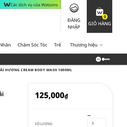
Các dịch vụ của Watsons
0
ĐĂNG
GIỎ HÀNG
NHẬP
 Nhân
Chăm Sóc Tóc
Trẻ Em
Thương hiệu
Nam Giới
Chăm Sóc 
OẢI HƯƠNG CREAM BODY WASH 1000ML
125,000
ải
₫
SỐ LƯỢNG