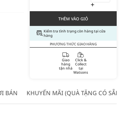
THÊM VÀO GIỎ
Kiểm tra tình trạng còn hàng tại cửa
hàng
PHƯƠNG THỨC GIAO HÀNG
Giao
Click &
hàng
Collect
tận nhà
tại
Watsons
I BÁN
KHUYẾN MÃI (QUÀ TẶNG CÓ SẴN KH