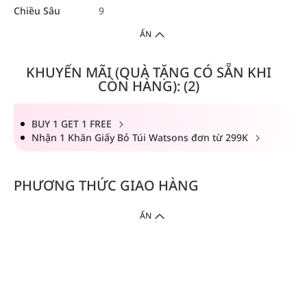
Chiều Sâu
9
ẨN
KHUYẾN MÃI (QUÀ TẶNG CÓ SẴN KHI
CÒN HÀNG): (2)
BUY 1 GET 1 FREE
Nhận 1 Khăn Giấy Bỏ Túi Watsons đơn từ 299K
PHƯƠNG THỨC GIAO HÀNG
ẨN