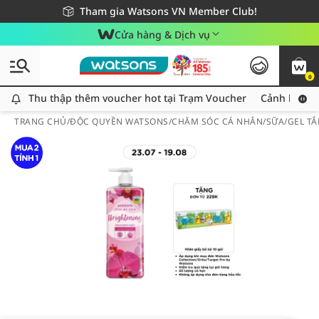
Giao hàng nhanh 24h - Áp dụng khu vực TP. Hồ Chí Minh
Miễn phí giao hàng cho đơn hàng từ 249,000Đ
Tham gia Watsons VN Member Club!
Cửa hàng & Dịch vụ
0
Thu thập thêm voucher hot tại Trạm Voucher
Thu thập thêm voucher hot tại Trạm Voucher
Cảnh báo An
TRANG CHỦ
/
ĐỘC QUYỀN WATSONS
/
CHĂM SÓC CÁ NHÂN
/
SỮA/GEL T