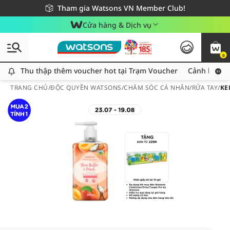
Giao hàng nhanh 24h - Áp dụng khu vực TP. Hồ Chí Minh
Miễn phí giao hàng cho đơn hàng từ 249,000Đ
Tham gia Watsons VN Member Club!
Cửa hàng & Dịch vụ
0
Thu thập thêm voucher hot tại Trạm Voucher
Thu thập thêm voucher hot tại Trạm Voucher
Cảnh báo An
TRANG CHỦ
/
ĐỘC QUYỀN WATSONS
/
CHĂM SÓC CÁ NHÂN
/
RỬA TAY
/
KE