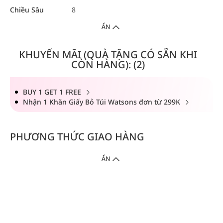
Chiều Sâu
8
ẨN
KHUYẾN MÃI (QUÀ TẶNG CÓ SẴN KHI
CÒN HÀNG): (2)
BUY 1 GET 1 FREE
Nhận 1 Khăn Giấy Bỏ Túi Watsons đơn từ 299K
PHƯƠNG THỨC GIAO HÀNG
ẨN