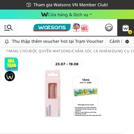
Giao hàng nhanh 24h - Áp dụng khu vực TP. Hồ Chí Minh
Miễn phí giao hàng cho đơn hàng từ 249,000Đ
Tham gia Watsons VN Member Club!
Cửa hàng & Dịch vụ
0
Thu thập thêm voucher hot tại Trạm Voucher
Thu thập thêm voucher hot tại Trạm Voucher
Cảnh báo An
TRANG CHỦ
/
ĐỘC QUYỀN WATSONS
/
CHĂM SÓC CÁ NHÂN
/
DỤNG CỤ C