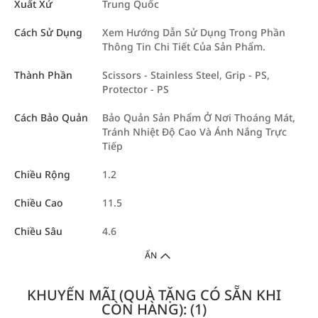
Xuất Xứ
Trung Quốc
Cách Sử Dụng
Xem Hướng Dẫn Sử Dụng Trong Phần
Thông Tin Chi Tiết Của Sản Phẩm.
Thành Phần
Scissors - Stainless Steel, Grip - PS,
Protector - PS
Cách Bảo Quản
Bảo Quản Sản Phẩm Ở Nơi Thoáng Mát,
Tránh Nhiệt Độ Cao Và Ánh Nắng Trực
Tiếp
Chiều Rộng
1.2
Chiều Cao
11.5
Chiều Sâu
4.6
ẨN
KHUYẾN MÃI (QUÀ TẶNG CÓ SẴN KHI
CÒN HÀNG): (1)