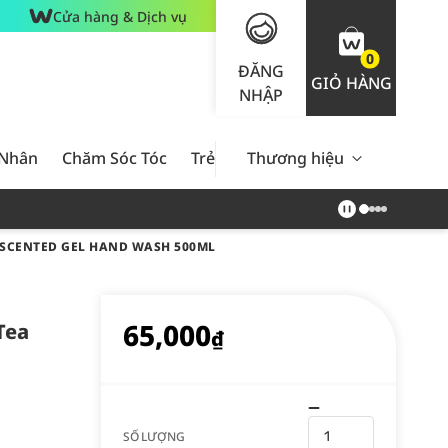
Cửa hàng & Dịch vụ
0
ĐĂNG
GIỎ HÀNG
NHẬP
 Nhân
Chăm Sóc Tóc
Trẻ Em
Thương hiệu
Nam Giới
Chăm Sóc 
 SCENTED GEL HAND WASH 500ML
65,000
Tea
₫
SỐ LƯỢNG