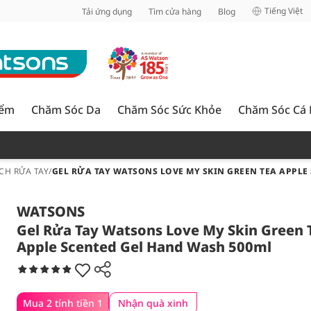
inh
Tiếng Việt
Tải ứng dụng
Tìm cửa hàng
Blog
iểm
Chăm Sóc Da
Chăm Sóc Sức Khỏe
Chăm Sóc Cá
CH RỬA TAY
/
GEL RỬA TAY WATSONS LOVE MY SKIN GREEN TEA APPLE
WATSONS
Gel Rửa Tay Watsons Love My Skin Green 
Apple Scented Gel Hand Wash 500ml
Mua 2 tính tiền 1
Nhận quà xinh