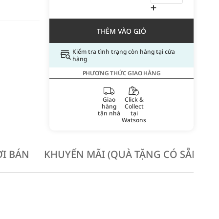
THÊM VÀO GIỎ
Kiểm tra tình trạng còn hàng tại cửa
hàng
PHƯƠNG THỨC GIAO HÀNG
Giao
Click &
hàng
Collect
tận nhà
tại
Watsons
I BÁN
KHUYẾN MÃI (QUÀ TẶNG CÓ SẴN KH