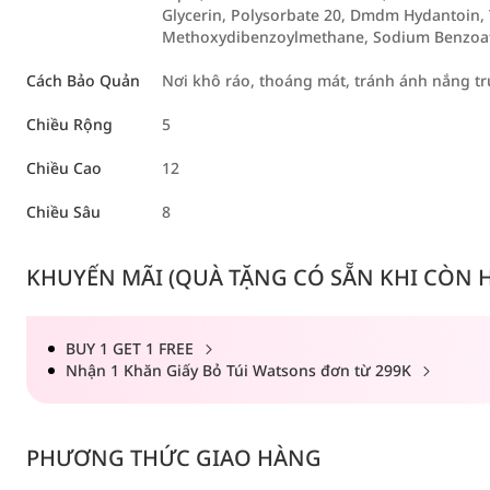
Glycerin, Polysorbate 20, Dmdm ​​Hydantoin, 
Methoxydibenzoylmethane, Sodium Benzoate,
Cách Bảo Quản
Nơi khô ráo, thoáng mát, tránh ánh nắng tr
Chiều Rộng
5
Chiều Cao
12
Chiều Sâu
8
KHUYẾN MÃI (QUÀ TẶNG CÓ SẴN KHI CÒN HÀ
BUY 1 GET 1 FREE
Nhận 1 Khăn Giấy Bỏ Túi Watsons đơn từ 299K
PHƯƠNG THỨC GIAO HÀNG