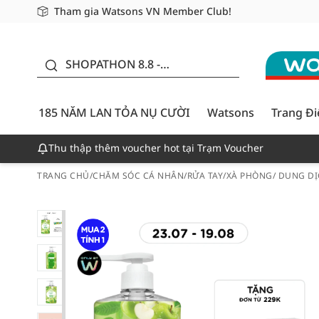
Tham gia Watsons VN Member Club!
Miễn phí giao hàng cho đơn hàng từ 249,000Đ
Giao hàng nhanh 24h - Áp dụng khu vực TP. Hồ Chí M
185 NĂM LAN TỎA NỤ
CƯỜI - GIẢM ĐẾN
SHOPATHON 8.8 -
50%
DEAL ĐỈNH
185 NĂM LAN TỎA NỤ CƯỜI
Watsons
Trang Đ
Thu thập thêm voucher hot tại Trạm Voucher
TRANG CHỦ
/
CHĂM SÓC CÁ NHÂN
/
RỬA TAY
/
XÀ PHÒNG/ DUNG DỊ