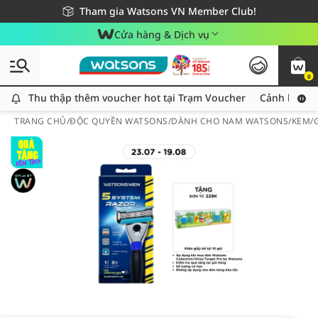
Giao hàng nhanh 24h - Áp dụng khu vực TP. Hồ Chí Minh
Miễn phí giao hàng cho đơn hàng từ 249,000Đ
Tham gia Watsons VN Member Club!
Cửa hàng & Dịch vụ
0
Thu thập thêm voucher hot tại Trạm Voucher
Thu thập thêm voucher hot tại Trạm Voucher
Cảnh báo An
TRANG CHỦ
/
ĐỘC QUYỀN WATSONS
/
DÀNH CHO NAM WATSONS
/
KEM/