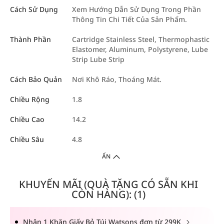
Cách Sử Dụng
Xem Hướng Dẫn Sử Dụng Trong Phần
Thông Tin Chi Tiết Của Sản Phẩm.
Thành Phần
Cartridge Stainless Steel, Thermophastic
Elastomer, Aluminum, Polystyrene, Lube
Strip Lube Strip
Cách Bảo Quản
Nơi Khô Ráo, Thoáng Mát.
Chiều Rộng
1.8
Chiều Cao
14.2
Chiều Sâu
4.8
ẨN
KHUYẾN MÃI (QUÀ TẶNG CÓ SẴN KHI
CÒN HÀNG): (1)
Nhận 1 Khăn Giấy Bỏ Túi Watsons đơn từ 299K