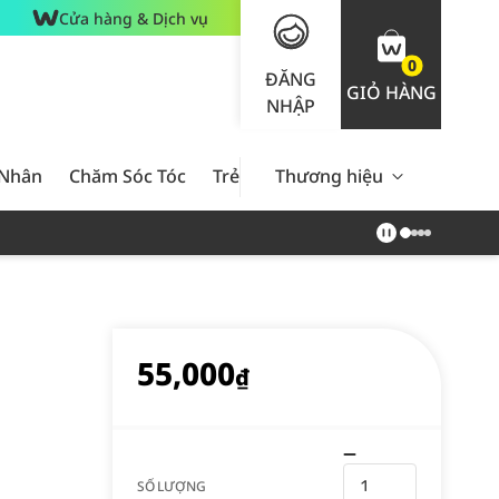
Cửa hàng & Dịch vụ
0
ĐĂNG
GIỎ HÀNG
NHẬP
 Nhân
Chăm Sóc Tóc
Trẻ Em
Thương hiệu
Nam Giới
Chăm Sóc 
55,000
₫
SỐ LƯỢNG