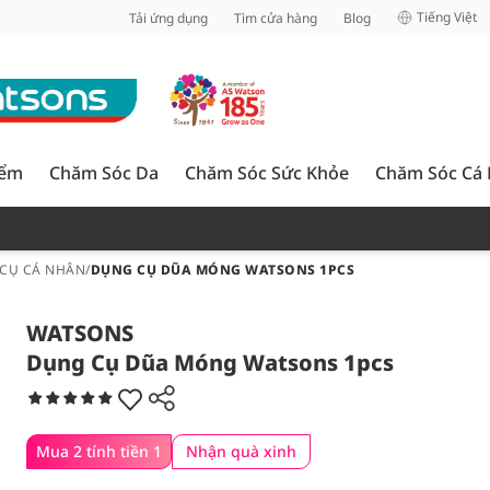
inh
Tiếng Việt
Tải ứng dụng
Tìm cửa hàng
Blog
iểm
Chăm Sóc Da
Chăm Sóc Sức Khỏe
Chăm Sóc Cá
CỤ CÁ NHÂN
/
DỤNG CỤ DŨA MÓNG WATSONS 1PCS
WATSONS
Dụng Cụ Dũa Móng Watsons 1pcs
Mua 2 tính tiền 1
Nhận quà xinh