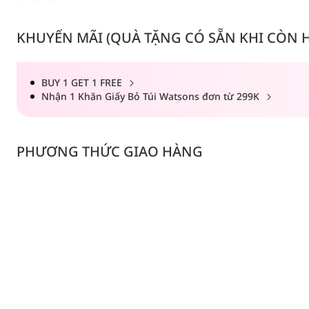
KHUYẾN MÃI (QUÀ TẶNG CÓ SẴN KHI CÒN HÀ
BUY 1 GET 1 FREE
Nhận 1 Khăn Giấy Bỏ Túi Watsons đơn từ 299K
PHƯƠNG THỨC GIAO HÀNG