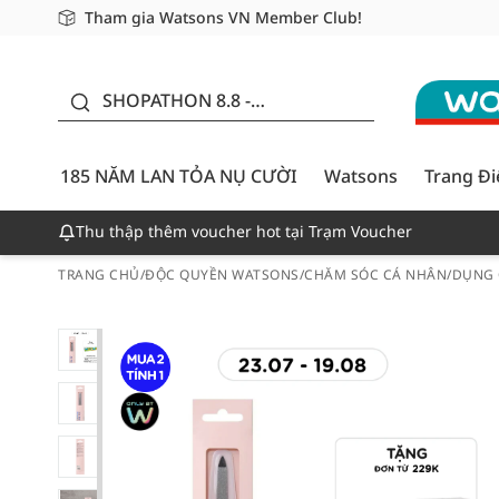
Tham gia Watsons VN Member Club!
Miễn phí giao hàng cho đơn hàng từ 249,000Đ
Giao hàng nhanh 24h - Áp dụng khu vực TP. Hồ Chí M
185 NĂM LAN TỎA NỤ
CƯỜI - GIẢM ĐẾN
SHOPATHON 8.8 -
50%
DEAL ĐỈNH
185 NĂM LAN TỎA NỤ CƯỜI
Watsons
Trang Đ
Thu thập thêm voucher hot tại Trạm Voucher
TRANG CHỦ
/
ĐỘC QUYỀN WATSONS
/
CHĂM SÓC CÁ NHÂN
/
DỤNG 