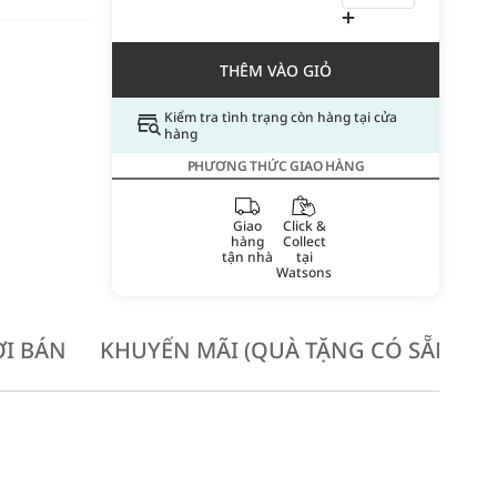
THÊM VÀO GIỎ
Kiểm tra tình trạng còn hàng tại cửa
hàng
PHƯƠNG THỨC GIAO HÀNG
Giao
Click &
hàng
Collect
tận nhà
tại
Watsons
I BÁN
KHUYẾN MÃI (QUÀ TẶNG CÓ SẴN KH