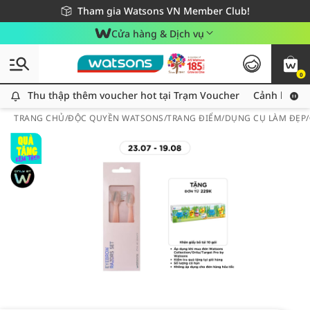
Giao hàng nhanh 24h - Áp dụng khu vực TP. Hồ Chí Minh
Miễn phí giao hàng cho đơn hàng từ 249,000Đ
Tham gia Watsons VN Member Club!
Cửa hàng & Dịch vụ
0
Thu thập thêm voucher hot tại Trạm Voucher
Thu thập thêm voucher hot tại Trạm Voucher
Cảnh báo An
TRANG CHỦ
/
ĐỘC QUYỀN WATSONS
/
TRANG ĐIỂM
/
DỤNG CỤ LÀM ĐẸP
/