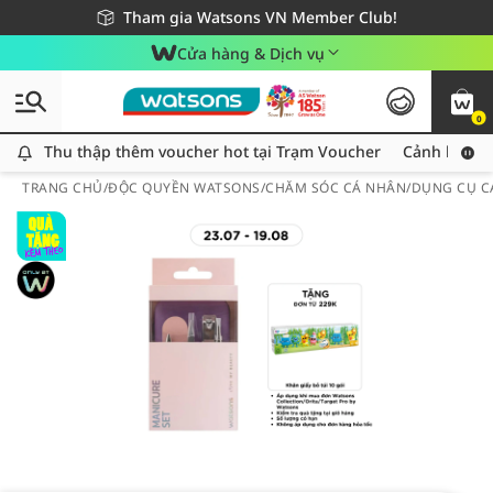
Giao hàng nhanh 24h - Áp dụng khu vực TP. Hồ Chí Minh
Miễn phí giao hàng cho đơn hàng từ 249,000Đ
Tham gia Watsons VN Member Club!
Cửa hàng & Dịch vụ
0
Thu thập thêm voucher hot tại Trạm Voucher
Thu thập thêm voucher hot tại Trạm Voucher
Cảnh báo An
TRANG CHỦ
/
ĐỘC QUYỀN WATSONS
/
CHĂM SÓC CÁ NHÂN
/
DỤNG CỤ C