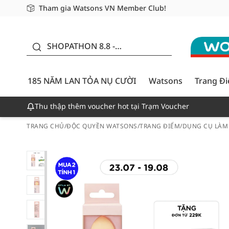
Tham gia Watsons VN Member Club!
Miễn phí giao hàng cho đơn hàng từ 249,000Đ
Giao hàng nhanh 24h - Áp dụng khu vực TP. Hồ Chí M
185 NĂM LAN TỎA NỤ
CƯỜI - GIẢM ĐẾN
SHOPATHON 8.8 -
50%
DEAL ĐỈNH
185 NĂM LAN TỎA NỤ CƯỜI
Watsons
Trang Đ
Thu thập thêm voucher hot tại Trạm Voucher
TRANG CHỦ
/
ĐỘC QUYỀN WATSONS
/
TRANG ĐIỂM
/
DỤNG CỤ LÀM