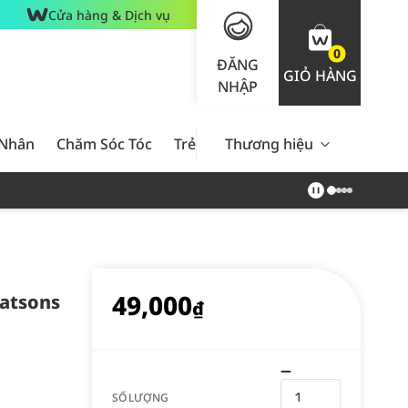
Cửa hàng & Dịch vụ
0
ĐĂNG
GIỎ HÀNG
NHẬP
 Nhân
Chăm Sóc Tóc
Trẻ Em
Thương hiệu
Nam Giới
Chăm Sóc 
49,000
atsons
₫
SỐ LƯỢNG