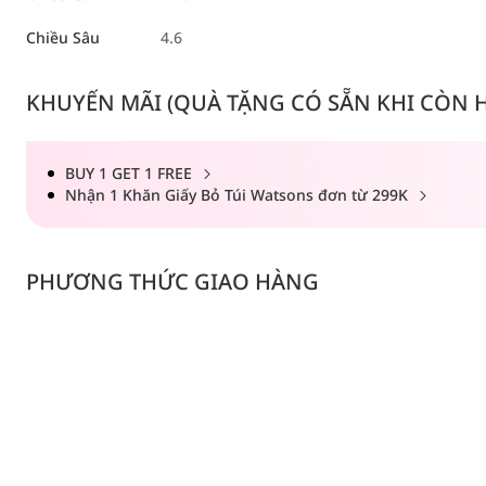
Chiều Sâu
4.6
KHUYẾN MÃI (QUÀ TẶNG CÓ SẴN KHI CÒN HÀ
BUY 1 GET 1 FREE
Nhận 1 Khăn Giấy Bỏ Túi Watsons đơn từ 299K
PHƯƠNG THỨC GIAO HÀNG