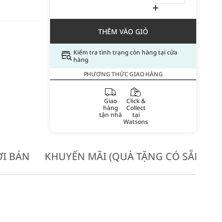
THÊM VÀO GIỎ
Kiểm tra tình trạng còn hàng tại cửa
hàng
PHƯƠNG THỨC GIAO HÀNG
Giao
Click &
hàng
Collect
tận nhà
tại
Watsons
I BÁN
KHUYẾN MÃI (QUÀ TẶNG CÓ SẴN KH