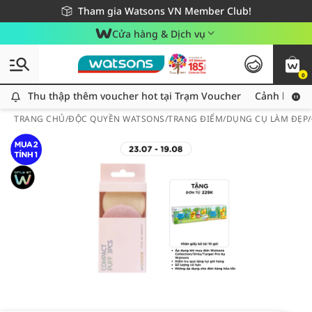
Giao hàng nhanh 24h - Áp dụng khu vực TP. Hồ Chí Minh
Miễn phí giao hàng cho đơn hàng từ 249,000Đ
Tham gia Watsons VN Member Club!
Cửa hàng & Dịch vụ
0
Thu thập thêm voucher hot tại Trạm Voucher
Thu thập thêm voucher hot tại Trạm Voucher
Cảnh báo An
TRANG CHỦ
/
ĐỘC QUYỀN WATSONS
/
TRANG ĐIỂM
/
DỤNG CỤ LÀM ĐẸP
/