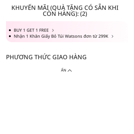
KHUYẾN MÃI (QUÀ TẶNG CÓ SẴN KHI
CÒN HÀNG): (2)
BUY 1 GET 1 FREE
Nhận 1 Khăn Giấy Bỏ Túi Watsons đơn từ 299K
PHƯƠNG THỨC GIAO HÀNG
ẨN