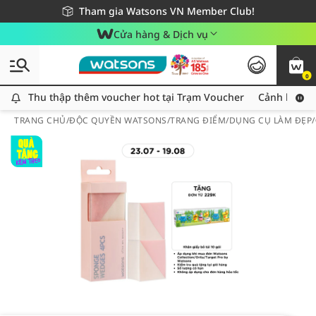
Giao hàng nhanh 24h - Áp dụng khu vực TP. Hồ Chí Minh
Miễn phí giao hàng cho đơn hàng từ 249,000Đ
Tham gia Watsons VN Member Club!
Cửa hàng & Dịch vụ
0
Thu thập thêm voucher hot tại Trạm Voucher
Thu thập thêm voucher hot tại Trạm Voucher
Cảnh báo An
TRANG CHỦ
/
ĐỘC QUYỀN WATSONS
/
TRANG ĐIỂM
/
DỤNG CỤ LÀM ĐẸP
/