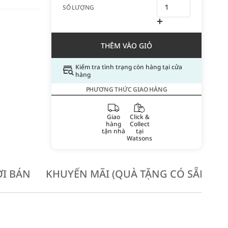
SỐ LƯỢNG
THÊM VÀO GIỎ
Kiểm tra tình trạng còn hàng tại cửa
hàng
PHƯƠNG THỨC GIAO HÀNG
Giao
Click &
hàng
Collect
tận nhà
tại
Watsons
I BÁN
KHUYẾN MÃI (QUÀ TẶNG CÓ SẴN KH