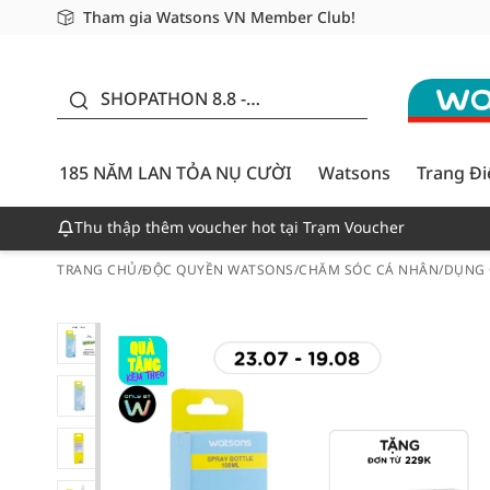
Tham gia Watsons VN Member Club!
Miễn phí giao hàng cho đơn hàng từ 249,000Đ
Giao hàng nhanh 24h - Áp dụng khu vực TP. Hồ Chí M
185 NĂM LAN TỎA NỤ
CƯỜI - GIẢM ĐẾN
SHOPATHON 8.8 -
50%
DEAL ĐỈNH
185 NĂM LAN TỎA NỤ CƯỜI
Watsons
Trang Đ
Thu thập thêm voucher hot tại Trạm Voucher
TRANG CHỦ
/
ĐỘC QUYỀN WATSONS
/
CHĂM SÓC CÁ NHÂN
/
DỤNG 