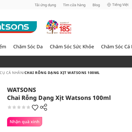
inh
Tiếng Việt
Tải ứng dụng
Tìm cửa hàng
Blog
iểm
Chăm Sóc Da
Chăm Sóc Sức Khỏe
Chăm Sóc Cá
CỤ CÁ NHÂN
/
CHAI RỖNG DẠNG XỊT WATSONS 100ML
WATSONS
Chai Rỗng Dạng Xịt Watsons 100ml
Nhận quà xinh