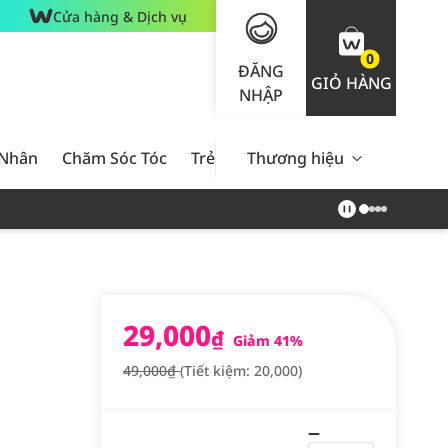
Cửa hàng & Dịch vụ
0
ĐĂNG
GIỎ HÀNG
NHẬP
 Nhân
Chăm Sóc Tóc
Trẻ Em
Thương hiệu
Nam Giới
Chăm Sóc 
29,000
₫
Giảm 41%
49,000₫
(Tiết kiệm: 20,000)