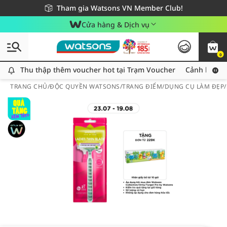
Giao hàng nhanh 24h - Áp dụng khu vực TP. Hồ Chí Minh
Miễn phí giao hàng cho đơn hàng từ 249,000Đ
Tham gia Watsons VN Member Club!
Cửa hàng & Dịch vụ
0
Thu thập thêm voucher hot tại Trạm Voucher
Thu thập thêm voucher hot tại Trạm Voucher
Cảnh báo An
TRANG CHỦ
/
ĐỘC QUYỀN WATSONS
/
TRANG ĐIỂM
/
DỤNG CỤ LÀM ĐẸP
/