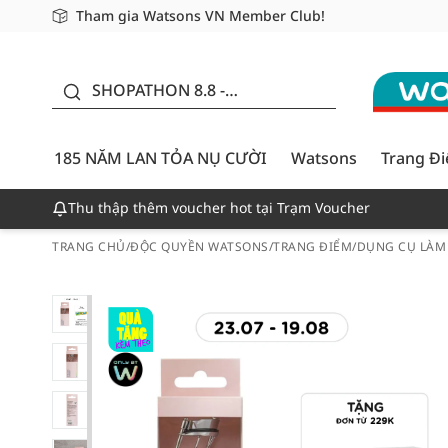
Tham gia Watsons VN Member Club!
Miễn phí giao hàng cho đơn hàng từ 249,000Đ
Giao hàng nhanh 24h - Áp dụng khu vực TP. Hồ Chí M
185 NĂM LAN TỎA NỤ
CƯỜI - GIẢM ĐẾN
SHOPATHON 8.8 -
50%
DEAL ĐỈNH
185 NĂM LAN TỎA NỤ CƯỜI
Watsons
Trang Đ
Thu thập thêm voucher hot tại Trạm Voucher
TRANG CHỦ
/
ĐỘC QUYỀN WATSONS
/
TRANG ĐIỂM
/
DỤNG CỤ LÀM