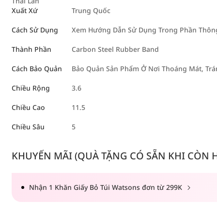
Thái Lan
Xuất Xứ
Trung Quốc
Cách Sử Dụng
Xem Hướng Dẫn Sử Dụng Trong Phần Thông 
Thành Phần
Carbon Steel Rubber Band
Cách Bảo Quản
Bảo Quản Sản Phẩm Ở Nơi Thoáng Mát, Trán
Chiều Rộng
3.6
Chiều Cao
11.5
Chiều Sâu
5
KHUYẾN MÃI (QUÀ TẶNG CÓ SẴN KHI CÒN HÀ
Nhận 1 Khăn Giấy Bỏ Túi Watsons đơn từ 299K