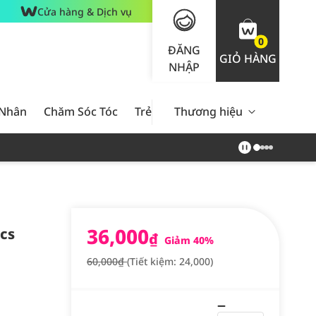
Cửa hàng & Dịch vụ
0
ĐĂNG
GIỎ HÀNG
NHẬP
 Nhân
Chăm Sóc Tóc
Trẻ Em
Thương hiệu
Nam Giới
Chăm Sóc 
36,000
cs
₫
Giảm 40%
60,000₫
(Tiết kiệm: 24,000)