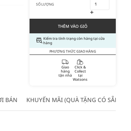
SỐ LƯỢNG
THÊM VÀO GIỎ
Kiểm tra tình trạng còn hàng tại cửa
hàng
PHƯƠNG THỨC GIAO HÀNG
Giao
Click &
hàng
Collect
tận nhà
tại
Watsons
I BÁN
KHUYẾN MÃI (QUÀ TẶNG CÓ SẴN KH