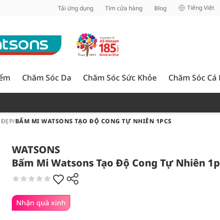
inh
Tiếng Việt
Tải ứng dụng
Tìm cửa hàng
Blog
iểm
Chăm Sóc Da
Chăm Sóc Sức Khỏe
Chăm Sóc Cá
 ĐẸP
/
BẤM MI WATSONS TẠO ĐỘ CONG TỰ NHIÊN 1PCS
WATSONS
Bấm Mi Watsons Tạo Độ Cong Tự Nhiên 1p
Nhận quà xinh