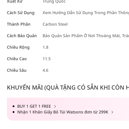
Xuất Xứ
Trung Quốc
Cách Sử Dụng
Xem Hướng Dẫn Sử Dụng Trong Phần Thông 
Thành Phần
Carbon Steel
Cách Bảo Quản
Bảo Quản Sản Phẩm Ở Nơi Thoáng Mát, Trán
Chiều Rộng
1.8
Chiều Cao
11.5
Chiều Sâu
4.6
KHUYẾN MÃI (QUÀ TẶNG CÓ SẴN KHI CÒN HÀ
BUY 1 GET 1 FREE
Nhận 1 Khăn Giấy Bỏ Túi Watsons đơn từ 299K