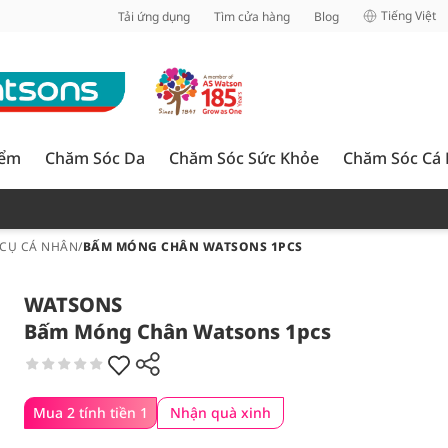
inh
Tiếng Việt
Tải ứng dụng
Tìm cửa hàng
Blog
iểm
Chăm Sóc Da
Chăm Sóc Sức Khỏe
Chăm Sóc Cá
CỤ CÁ NHÂN
/
BẤM MÓNG CHÂN WATSONS 1PCS
WATSONS
Bấm Móng Chân Watsons 1pcs
Mua 2 tính tiền 1
Nhận quà xinh