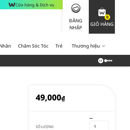
Cửa hàng & Dịch vụ
0
ĐĂNG
GIỎ HÀNG
NHẬP
 Nhân
Chăm Sóc Tóc
Trẻ Em
Thương hiệu
Nam Giới
Chăm Sóc 
49,000
₫
SỐ LƯỢNG