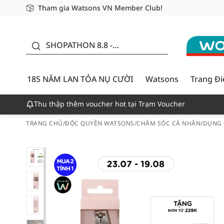
Tham gia Watsons VN Member Club!
Miễn phí giao hàng cho đơn hàng từ 249,000Đ
Giao hàng nhanh 24h - Áp dụng khu vực TP. Hồ Chí M
185 NĂM LAN TỎA NỤ
CƯỜI - GIẢM ĐẾN
SHOPATHON 8.8 -
50%
DEAL ĐỈNH
185 NĂM LAN TỎA NỤ CƯỜI
Watsons
Trang Đ
Thu thập thêm voucher hot tại Trạm Voucher
TRANG CHỦ
/
ĐỘC QUYỀN WATSONS
/
CHĂM SÓC CÁ NHÂN
/
DỤNG 