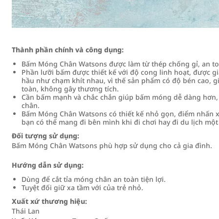
Thành phần chính và công dụng:
Bấm Móng Chân Watsons được làm từ thép chống gỉ, an to
Phần lưỡi bấm được thiết kế với độ cong linh hoạt, được gia
hầu như chạm khít nhau, vì thế sản phẩm có độ bén cao, 
toàn, không gây thương tích.
Cần bấm mạnh và chắc chắn giúp bấm móng dễ dàng hơn, k
chân.
Bấm Móng Chân Watsons có thiết kế nhỏ gọn, điểm nhấn x
bạn có thể mang đi bên mình khi đi chơi hay đi du lịch mộ
Đối tượng sử dụng:
Bấm Móng Chân Watsons phù hợp sử dụng cho cả gia đình.
Hướng dẫn sử dụng:
Dùng để cắt tỉa móng chân an toàn tiện lợi.
Tuyệt đối giữ xa tầm với của trẻ nhỏ.
Xuất xứ thương hiệu:
Thái Lan