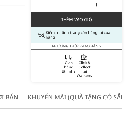
THÊM VÀO GIỎ
Kiểm tra tình trạng còn hàng tại cửa
hàng
PHƯƠNG THỨC GIAO HÀNG
Giao
Click &
hàng
Collect
tận nhà
tại
Watsons
I BÁN
KHUYẾN MÃI (QUÀ TẶNG CÓ SẴN KH