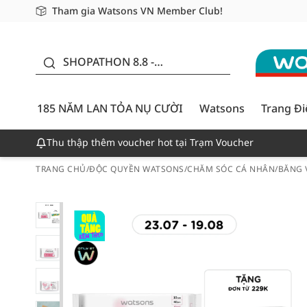
Tham gia Watsons VN Member Club!
Miễn phí giao hàng cho đơn hàng từ 249,000Đ
Giao hàng nhanh 24h - Áp dụng khu vực TP. Hồ Chí M
185 NĂM LAN TỎA NỤ
CƯỜI - GIẢM ĐẾN
SHOPATHON 8.8 -
50%
DEAL ĐỈNH
185 NĂM LAN TỎA NỤ CƯỜI
Watsons
Trang Đ
Thu thập thêm voucher hot tại Trạm Voucher
TRANG CHỦ
/
ĐỘC QUYỀN WATSONS
/
CHĂM SÓC CÁ NHÂN
/
BĂNG 