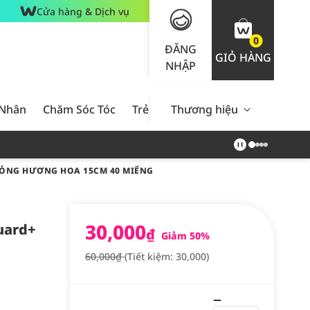
Cửa hàng & Dịch vụ
0
ĐĂNG
GIỎ HÀNG
NHẬP
 Nhân
Chăm Sóc Tóc
Trẻ Em
Thương hiệu
Nam Giới
Chăm Sóc 
MỎNG HƯƠNG HOA 15CM 40 MIẾNG
30,000
uard+
₫
Giảm 50%
60,000₫
(Tiết kiệm: 30,000)