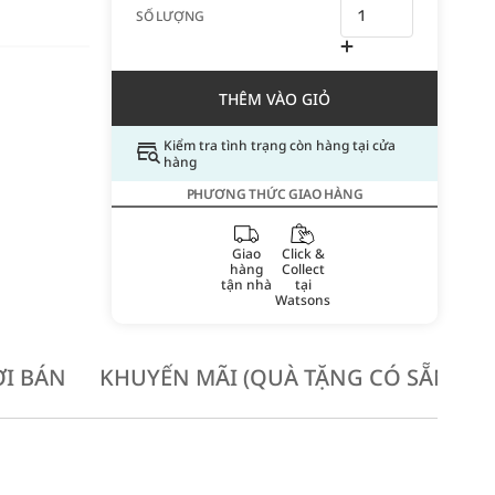
SỐ LƯỢNG
THÊM VÀO GIỎ
Kiểm tra tình trạng còn hàng tại cửa
hàng
PHƯƠNG THỨC GIAO HÀNG
Giao
Click &
hàng
Collect
tận nhà
tại
Watsons
I BÁN
KHUYẾN MÃI (QUÀ TẶNG CÓ SẴN KH