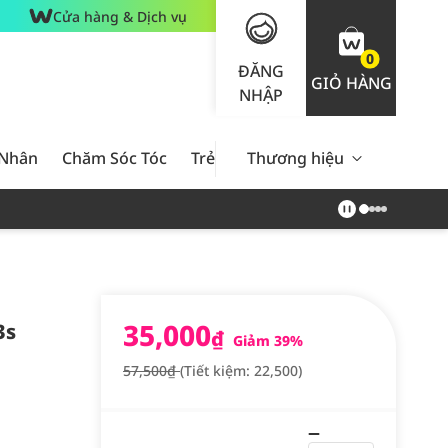
Cửa hàng & Dịch vụ
0
ĐĂNG
GIỎ HÀNG
NHẬP
 Nhân
Chăm Sóc Tóc
Trẻ Em
Thương hiệu
Nam Giới
Chăm Sóc 
35,000
3s
₫
Giảm 39%
57,500₫
(Tiết kiệm: 22,500)