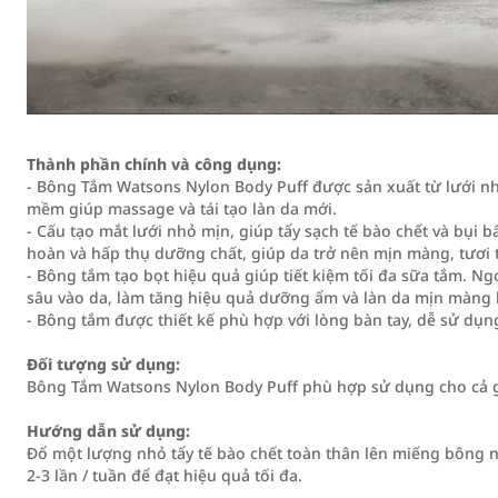
Thành phần chính và công dụng:
- Bông Tắm Watsons Nylon Body Puff được sản xuất từ lưới nh
mềm giúp massage và tái tạo làn da mới.
- Cấu tạo mắt lưới nhỏ mịn, giúp tẩy sạch tế bào chết và bụi
hoàn và hấp thụ dưỡng chất, giúp da trở nên mịn màng, tươi t
- Bông tắm tạo bọt hiệu quả giúp tiết kiệm tối đa sữa tắm. N
sâu vào da, làm tăng hiệu quả dưỡng ẩm và làn da mịn màng 
- Bông tắm được thiết kế phù hợp với lòng bàn tay, dễ sử dụn
Đối tượng sử dụng:
Bông Tắm Watsons Nylon Body Puff phù hợp sử dụng cho cả g
Hướng dẫn sử dụng:
Đổ một lượng nhỏ tẩy tế bào chết toàn thân lên miếng bông n
2-3 lần / tuần để đạt hiệu quả tối đa.