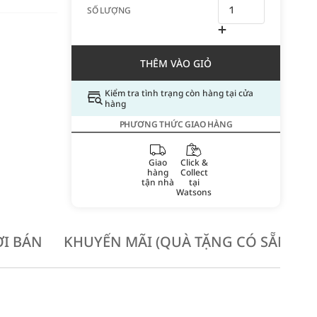
SỐ LƯỢNG
THÊM VÀO GIỎ
Kiểm tra tình trạng còn hàng tại cửa
hàng
PHƯƠNG THỨC GIAO HÀNG
Giao
Click &
hàng
Collect
tận nhà
tại
Watsons
I BÁN
KHUYẾN MÃI (QUÀ TẶNG CÓ SẴN KH