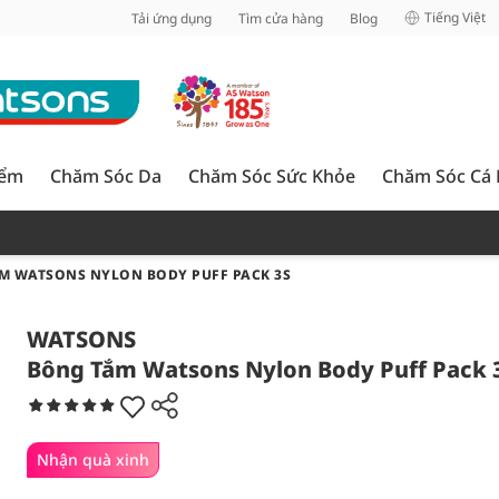
inh
Tiếng Việt
Tải ứng dụng
Tìm cửa hàng
Blog
iểm
Chăm Sóc Da
Chăm Sóc Sức Khỏe
Chăm Sóc Cá
M WATSONS NYLON BODY PUFF PACK 3S
WATSONS
Bông Tắm Watsons Nylon Body Puff Pack 
Nhận quà xinh