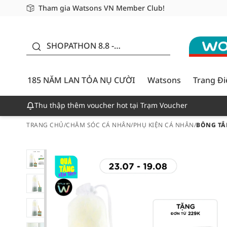
Tham gia Watsons VN Member Club!
Miễn phí giao hàng cho đơn hàng từ 249,000Đ
Giao hàng nhanh 24h - Áp dụng khu vực TP. Hồ Chí M
185 NĂM LAN TỎA NỤ
CƯỜI - GIẢM ĐẾN
SHOPATHON 8.8 -
50%
DEAL ĐỈNH
185 NĂM LAN TỎA NỤ CƯỜI
Watsons
Trang Đ
Thu thập thêm voucher hot tại Trạm Voucher
TRANG CHỦ
/
CHĂM SÓC CÁ NHÂN
/
PHỤ KIỆN CÁ NHÂN
/
BÔNG TẮ