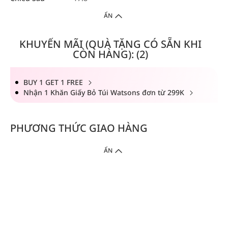
ẨN
KHUYẾN MÃI (QUÀ TẶNG CÓ SẴN KHI
CÒN HÀNG): (2)
BUY 1 GET 1 FREE
Nhận 1 Khăn Giấy Bỏ Túi Watsons đơn từ 299K
PHƯƠNG THỨC GIAO HÀNG
ẨN