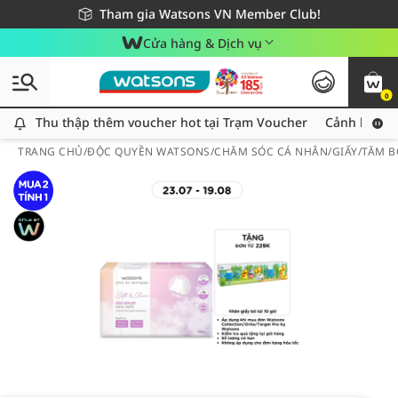
Giao hàng nhanh 24h - Áp dụng khu vực TP. Hồ Chí Minh
Miễn phí giao hàng cho đơn hàng từ 249,000Đ
Tham gia Watsons VN Member Club!
Cửa hàng & Dịch vụ
0
Thu thập thêm voucher hot tại Trạm Voucher
Thu thập thêm voucher hot tại Trạm Voucher
Cảnh báo An
TRANG CHỦ
/
ĐỘC QUYỀN WATSONS
/
CHĂM SÓC CÁ NHÂN
/
GIẤY/TĂM 