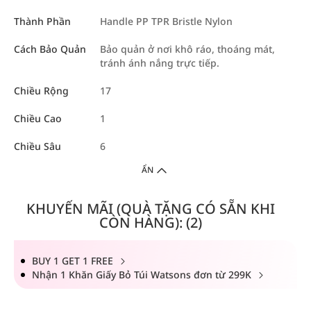
Thành Phần
Handle PP TPR Bristle Nylon
Cách Bảo Quản
Bảo quản ở nơi khô ráo, thoáng mát,
tránh ánh nắng trực tiếp.
Chiều Rộng
17
Chiều Cao
1
Chiều Sâu
6
ẨN
KHUYẾN MÃI (QUÀ TẶNG CÓ SẴN KHI
CÒN HÀNG): (2)
BUY 1 GET 1 FREE
Nhận 1 Khăn Giấy Bỏ Túi Watsons đơn từ 299K