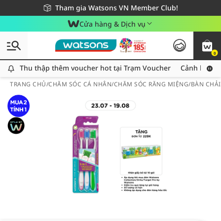
Giao hàng nhanh 24h - Áp dụng khu vực TP. Hồ Chí Minh
Miễn phí giao hàng cho đơn hàng từ 249,000Đ
Tham gia Watsons VN Member Club!
Cửa hàng & Dịch vụ
0
Thu thập thêm voucher hot tại Trạm Voucher
Thu thập thêm voucher hot tại Trạm Voucher
Cảnh báo An
TRANG CHỦ
/
CHĂM SÓC CÁ NHÂN
/
CHĂM SÓC RĂNG MIỆNG
/
BÀN CHẢ