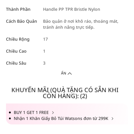
Thành Phần
Handle PP TPR Bristle Nylon
Cách Bảo Quản
Bảo quản ở nơi khô ráo, thoáng mát,
tránh ánh nắng trực tiếp.
Chiều Rộng
17
Chiều Cao
1
Chiều Sâu
3
ẨN
KHUYẾN MÃI (QUÀ TẶNG CÓ SẴN KHI
CÒN HÀNG): (2)
BUY 1 GET 1 FREE
Nhận 1 Khăn Giấy Bỏ Túi Watsons đơn từ 299K