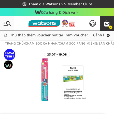
Giao hàng nhanh 24h - Áp dụng khu vực TP. Hồ Chí Minh
Miễn phí giao hàng cho đơn hàng từ 249,000Đ
Tham gia Watsons VN Member Club!
Cửa hàng & Dịch vụ
0
Thu thập thêm voucher hot tại Trạm Voucher
Thu thập thêm voucher hot tại Trạm Voucher
Cảnh báo An
TRANG CHỦ
/
CHĂM SÓC CÁ NHÂN
/
CHĂM SÓC RĂNG MIỆNG
/
BÀN CHẢ