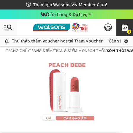
Giao hàng nhanh 24h - Áp dụng khu vực TP. Hồ Chí Minh
Miễn phí giao hàng cho đơn hàng từ 249,000Đ
Tham gia Watsons VN Member Club!
Cửa hàng & Dịch vụ
0
Thu thập thêm voucher hot tại Trạm Voucher
Thu thập thêm voucher hot tại Trạm Voucher
Cảnh báo An
TRANG CHỦ
/
TRANG ĐIỂM
/
TRANG ĐIỂM MÔI
/
SON THỎI
/
SON THỎI WA