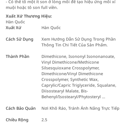
- Có thể tô một ít son ở lòng môi để tạo hiệu ứng môi xí
muội hoặc tô son full viền.
Xuất Xứ Thương Hiệu:
Hàn Quốc
Xuất Xứ
Hàn Quốc
Cách Sử Dụng
Xem Hướng Dẫn Sử Dụng Trong Phần
Thông Tin Chi Tiết Của Sản Phẩm.
Thành Phần
Dimethicone, Isononyl Isononanoate,
Vinyl Dimethicone/Methicone
Silsesquioxane Crosspolymer,
Dimethicone/Vinyl Dimethicone
Crosspolymer, Synthetic Wax,
Caprylic/Capric Triglyceride, Squalane,
Diisostearyl Malate, Bis-
Behenyl/Isostearyl/Phytosteryl …
Cách Bảo Quản
Nơi Khô Ráo, Tránh Ánh Nắng Trực Tiếp
Chiều Rộng
2.5