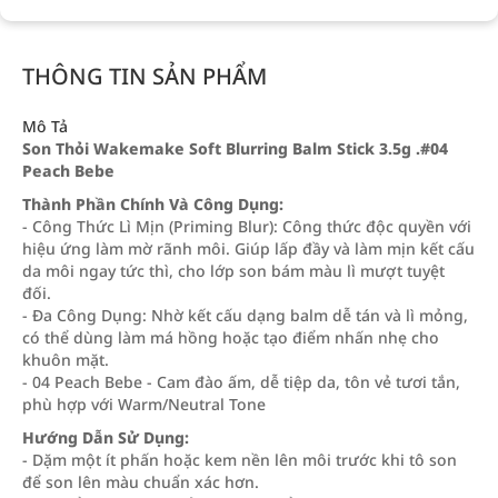
THÔNG TIN SẢN PHẨM
Mô Tả
Son Thỏi Wakemake Soft Blurring Balm Stick 3.5g .#04
Peach Bebe
Thành Phần Chính Và Công Dụng:
- Công Thức Lì Mịn (Priming Blur): Công thức độc quyền với
hiệu ứng làm mờ rãnh môi. Giúp lấp đầy và làm mịn kết cấu
da môi ngay tức thì, cho lớp son bám màu lì mượt tuyệt
đối.
- Đa Công Dụng: Nhờ kết cấu dạng balm dễ tán và lì mỏng,
có thể dùng làm má hồng hoặc tạo điểm nhấn nhẹ cho
khuôn mặt.
- 04 Peach Bebe - Cam đào ấm, dễ tiệp da, tôn vẻ tươi tắn,
phù hợp với Warm/Neutral Tone
Hướng Dẫn Sử Dụng:
- Dặm một ít phấn hoặc kem nền lên môi trước khi tô son
để son lên màu chuẩn xác hơn.