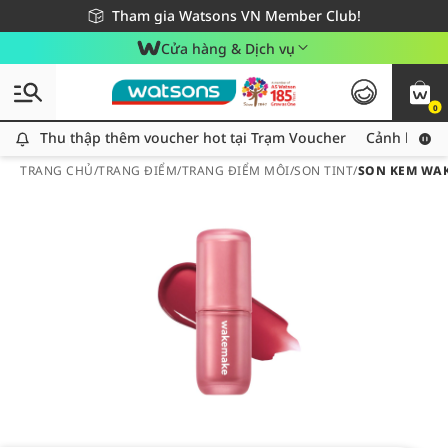
Giao hàng nhanh 24h - Áp dụng khu vực TP. Hồ Chí Minh
Miễn phí giao hàng cho đơn hàng từ 249,000Đ
Tham gia Watsons VN Member Club!
Cửa hàng & Dịch vụ
0
Thu thập thêm voucher hot tại Trạm Voucher
Thu thập thêm voucher hot tại Trạm Voucher
Cảnh báo An
TRANG CHỦ
/
TRANG ĐIỂM
/
TRANG ĐIỂM MÔI
/
SON TINT
/
SON KEM WAK