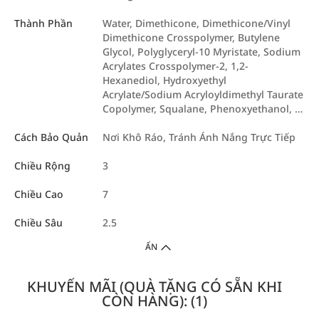
Thành Phần
Water, Dimethicone, Dimethicone/Vinyl
Dimethicone Crosspolymer, Butylene
Glycol, Polyglyceryl-10 Myristate, Sodium
Acrylates Crosspolymer-2, 1,2-
Hexanediol, Hydroxyethyl
Acrylate/Sodium Acryloyldimethyl Taurate
Copolymer, Squalane, Phenoxyethanol, …
Cách Bảo Quản
Nơi Khô Ráo, Tránh Ánh Nắng Trực Tiếp
Chiều Rộng
3
Chiều Cao
7
Chiều Sâu
2.5
ẨN
KHUYẾN MÃI (QUÀ TẶNG CÓ SẴN KHI
CÒN HÀNG): (1)