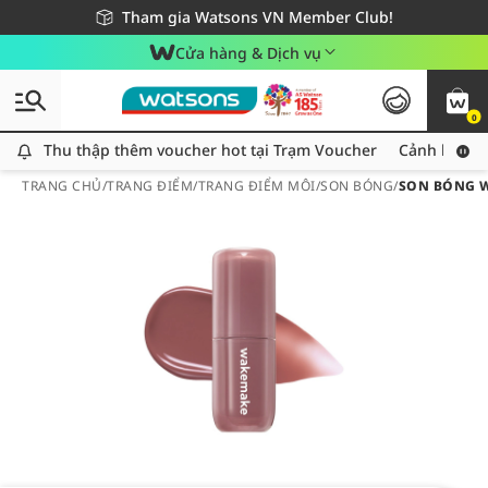
Giao hàng nhanh 24h - Áp dụng khu vực TP. Hồ Chí Minh
Miễn phí giao hàng cho đơn hàng từ 249,000Đ
Tham gia Watsons VN Member Club!
Cửa hàng & Dịch vụ
0
Thu thập thêm voucher hot tại Trạm Voucher
Thu thập thêm voucher hot tại Trạm Voucher
Cảnh báo An
TRANG CHỦ
/
TRANG ĐIỂM
/
TRANG ĐIỂM MÔI
/
SON BÓNG
/
SON BÓNG W