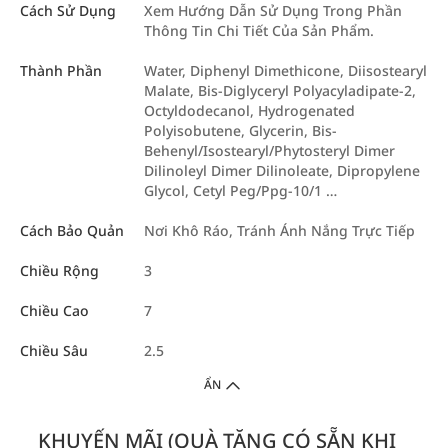
Cách Sử Dụng
Xem Hướng Dẫn Sử Dụng Trong Phần
Thông Tin Chi Tiết Của Sản Phẩm.
Thành Phần
Water, Diphenyl Dimethicone, Diisostearyl
Malate, Bis-Diglyceryl Polyacyladipate-2,
Octyldodecanol, Hydrogenated
Polyisobutene, Glycerin, Bis-
Behenyl/Isostearyl/Phytosteryl Dimer
Dilinoleyl Dimer Dilinoleate, Dipropylene
Glycol, Cetyl Peg/Ppg-10/1 …
Cách Bảo Quản
Nơi Khô Ráo, Tránh Ánh Nắng Trực Tiếp
Chiều Rộng
3
Chiều Cao
7
Chiều Sâu
2.5
ẨN
KHUYẾN MÃI (QUÀ TẶNG CÓ SẴN KHI