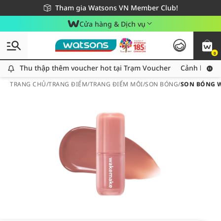
Giao hàng nhanh 24h - Áp dụng khu vực TP. Hồ Chí Minh
Miễn phí giao hàng cho đơn hàng từ 249,000Đ
Tham gia Watsons VN Member Club!
Cửa hàng & Dịch vụ
0
Thu thập thêm voucher hot tại Trạm Voucher
Thu thập thêm voucher hot tại Trạm Voucher
Cảnh báo An
TRANG CHỦ
/
TRANG ĐIỂM
/
TRANG ĐIỂM MÔI
/
SON BÓNG
/
SON BÓNG W