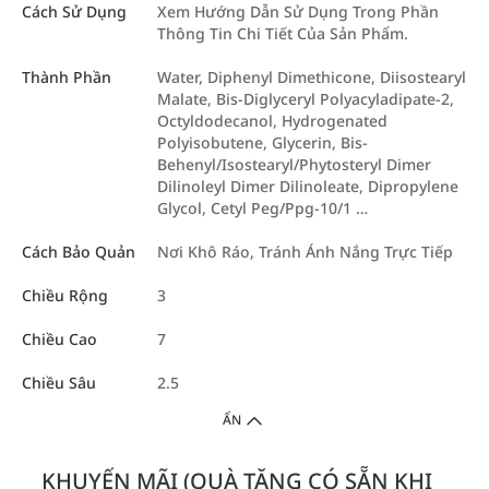
Cách Sử Dụng
Xem Hướng Dẫn Sử Dụng Trong Phần
Thông Tin Chi Tiết Của Sản Phẩm.
Thành Phần
Water, Diphenyl Dimethicone, Diisostearyl
Malate, Bis-Diglyceryl Polyacyladipate-2,
Octyldodecanol, Hydrogenated
Polyisobutene, Glycerin, Bis-
Behenyl/Isostearyl/Phytosteryl Dimer
Dilinoleyl Dimer Dilinoleate, Dipropylene
Glycol, Cetyl Peg/Ppg-10/1 …
Cách Bảo Quản
Nơi Khô Ráo, Tránh Ánh Nắng Trực Tiếp
Chiều Rộng
3
Chiều Cao
7
Chiều Sâu
2.5
ẨN
KHUYẾN MÃI (QUÀ TẶNG CÓ SẴN KHI