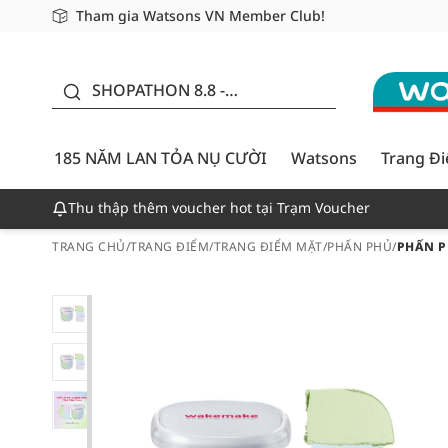
Tham gia Watsons VN Member Club!
Miễn phí giao hàng cho đơn hàng từ 249,000Đ
Giao hàng nhanh 24h - Áp dụng khu vực TP. Hồ Chí M
185 NĂM LAN TỎA NỤ
CƯỜI - GIẢM ĐẾN
SHOPATHON 8.8 -
50%
DEAL ĐỈNH
185 NĂM LAN TỎA NỤ CƯỜI
Watsons
Trang Đ
Thu thập thêm voucher hot tại Trạm Voucher
TRANG CHỦ
/
TRANG ĐIỂM
/
TRANG ĐIỂM MẶT
/
PHẤN PHỦ
/
PHẤN P