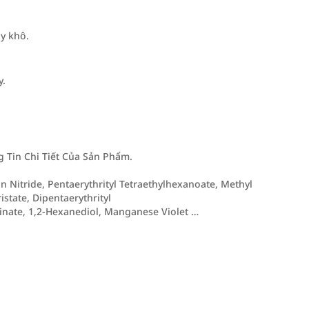
.
y khô.
y.
Tin Chi Tiết Của Sản Phẩm.
on Nitride, Pentaerythrityl Tetraethylhexanoate, Methyl
tate, Dipentaerythrityl
nate, 1,2-Hexanediol, Manganese Violet …