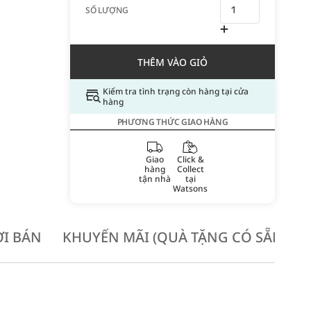
SỐ LƯỢNG
THÊM VÀO GIỎ
Kiểm tra tình trạng còn hàng tại cửa
hàng
PHƯƠNG THỨC GIAO HÀNG
Giao
Click &
hàng
Collect
tận nhà
tại
Watsons
I BÁN
KHUYẾN MÃI (QUÀ TẶNG CÓ SẴN KH