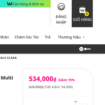
Cửa hàng & Dịch vụ
0
ĐĂNG
GIỎ HÀNG
NHẬP
 Nhân
Chăm Sóc Tóc
Trẻ Em
Thương hiệu
Nam Giới
Chăm Sóc 
PALE CLEAR
534,000
 Multi
₫
Giảm 15%
628,000₫
(Tiết kiệm: 94,000)