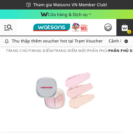
Giao hàng nhanh 24h - Áp dụng khu vực TP. Hồ Chí Minh
Miễn phí giao hàng cho đơn hàng từ 249,000Đ
Tham gia Watsons VN Member Club!
Cửa hàng & Dịch vụ
0
Thu thập thêm voucher hot tại Trạm Voucher
Thu thập thêm voucher hot tại Trạm Voucher
Cảnh báo An
TRANG CHỦ
/
TRANG ĐIỂM
/
TRANG ĐIỂM MẶT
/
PHẤN PHỦ
/
PHẤN PHỦ D