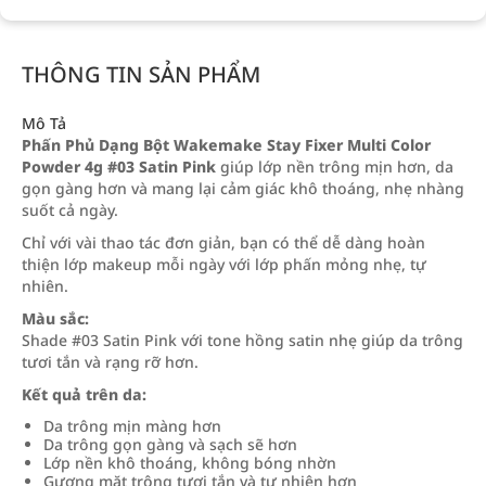
THÔNG TIN SẢN PHẨM
Mô Tả
Phấn Phủ Dạng Bột Wakemake Stay Fixer Multi Color
Powder 4g #03 Satin Pink
giúp lớp nền trông mịn hơn, da
gọn gàng hơn và mang lại cảm giác khô thoáng, nhẹ nhàng
suốt cả ngày.
Chỉ với vài thao tác đơn giản, bạn có thể dễ dàng hoàn
thiện lớp makeup mỗi ngày với lớp phấn mỏng nhẹ, tự
nhiên.
Màu sắc:
Shade #03 Satin Pink với tone hồng satin nhẹ giúp da trông
tươi tắn và rạng rỡ hơn.
Kết quả trên da:
Da trông mịn màng hơn
Da trông gọn gàng và sạch sẽ hơn
Lớp nền khô thoáng, không bóng nhờn
Gương mặt trông tươi tắn và tự nhiên hơn