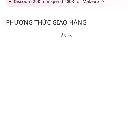
Discount 20K min spend 400K for Makeup
PHƯƠNG THỨC GIAO HÀNG
ẨN