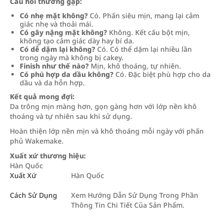
Câu hỏi thường gặp:
Có nhẹ mặt không?
Có. Phấn siêu mịn, mang lại cảm
giác nhẹ và thoải mái.
Có gây nặng mặt không?
Không. Kết cấu bột mịn,
không tạo cảm giác dày hay bí da.
Có dễ dặm lại không?
Có. Có thể dặm lại nhiều lần
trong ngày mà không bị cakey.
Finish như thế nào?
Mịn, khô thoáng, tự nhiên.
Có phù hợp da dầu không?
Có. Đặc biệt phù hợp cho da
dầu và da hỗn hợp.
Kết quả mong đợi:
Da trông mịn màng hơn, gọn gàng hơn với lớp nền khô
thoáng và tự nhiên sau khi sử dụng.
Hoàn thiện lớp nền mịn và khô thoáng mỗi ngày với phấn
phủ Wakemake.
Xuất xứ thương hiệu:
Hàn Quốc
Xuất Xứ
Hàn Quốc
Cách Sử Dụng
Xem Hướng Dẫn Sử Dụng Trong Phần
Thông Tin Chi Tiết Của Sản Phẩm.