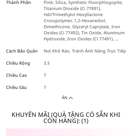
Thành Phần
Pink: Silica, Synthetic Fluorphlogopite,
Titanium Dioxide (Ci 77891),
Hdi/Trimethylol Hexyllactone
Crosspolymer, 1,2-Hexanediol,
Dimethicone, Glyceryl Caprylate, Iron
Oxides (Ci 77492), Tin Oxide, Aluminum
Hydroxide, Iron Oxides (Ci 77491), …
Cách Bảo Quản
Nơi Khô Ráo, Tránh Ánh Nắng Trực Tiếp
Chiều Rộng
3.5
Chiều Cao
7
Chiều Sâu
7
ẨN
KHUYẾN MÃI (QUÀ TẶNG CÓ SẴN KHI
CÒN HÀNG): (1)