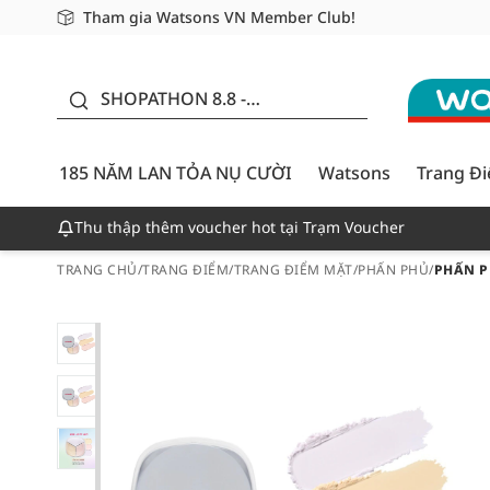
Tham gia Watsons VN Member Club!
Miễn phí giao hàng cho đơn hàng từ 249,000Đ
Giao hàng nhanh 24h - Áp dụng khu vực TP. Hồ Chí M
185 NĂM LAN TỎA NỤ
CƯỜI - GIẢM ĐẾN
SHOPATHON 8.8 -
50%
DEAL ĐỈNH
185 NĂM LAN TỎA NỤ CƯỜI
Watsons
Trang Đ
Thu thập thêm voucher hot tại Trạm Voucher
TRANG CHỦ
/
TRANG ĐIỂM
/
TRANG ĐIỂM MẶT
/
PHẤN PHỦ
/
PHẤN P