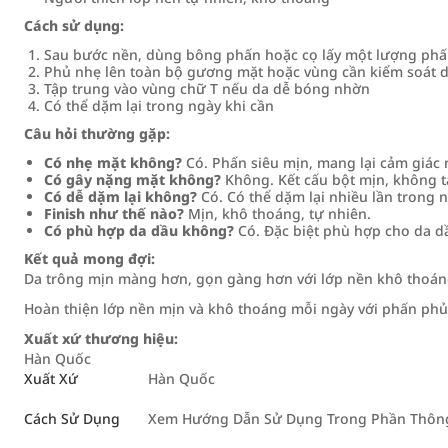
Cách sử dụng:
Sau bước nền, dùng bông phấn hoặc cọ lấy một lượng phấ
Phủ nhẹ lên toàn bộ gương mặt hoặc vùng cần kiểm soát 
Tập trung vào vùng chữ T nếu da dễ bóng nhờn
Có thể dặm lại trong ngày khi cần
Câu hỏi thường gặp:
Có nhẹ mặt không?
Có. Phấn siêu mịn, mang lại cảm giác 
Có gây nặng mặt không?
Không. Kết cấu bột mịn, không tạ
Có dễ dặm lại không?
Có. Có thể dặm lại nhiều lần trong 
Finish như thế nào?
Mịn, khô thoáng, tự nhiên.
Có phù hợp da dầu không?
Có. Đặc biệt phù hợp cho da d
Kết quả mong đợi:
Da trông mịn màng hơn, gọn gàng hơn với lớp nền khô thoáng
Hoàn thiện lớp nền mịn và khô thoáng mỗi ngày với phấn p
Xuất xứ thương hiệu:
Hàn Quốc
Xuất Xứ
Hàn Quốc
Cách Sử Dụng
Xem Hướng Dẫn Sử Dụng Trong Phần Thông 