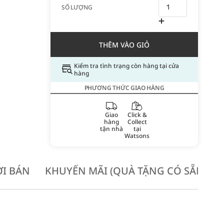
SỐ LƯỢNG
THÊM VÀO GIỎ
Kiểm tra tình trạng còn hàng tại cửa
hàng
PHƯƠNG THỨC GIAO HÀNG
Giao
Click &
hàng
Collect
tận nhà
tại
Watsons
I BÁN
KHUYẾN MÃI (QUÀ TẶNG CÓ SẴN KH