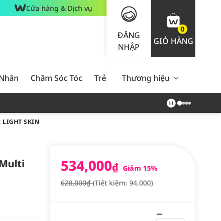
Cửa hàng & Dịch vụ
0
ĐĂNG
GIỎ HÀNG
NHẬP
 Nhân
Chăm Sóc Tóc
Trẻ Em
Thương hiệu
Nam Giới
Chăm Sóc 
 LIGHT SKIN
534,000
Multi
₫
Giảm 15%
628,000₫
(Tiết kiệm: 94,000)