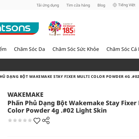
inh
Tiếng Việt
Tải ứng dụng
Tìm cửa hàng
Blog
iểm
Chăm Sóc Da
Chăm Sóc Sức Khỏe
Chăm Sóc Cá
HỦ DẠNG BỘT WAKEMAKE STAY FIXER MULTI COLOR POWDER 4G .#02
WAKEMAKE
Phấn Phủ Dạng Bột Wakemake Stay Fixer 
Color Powder 4g .#02 Light Skin