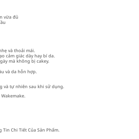
n vừa đủ
dầu
nhẹ và thoải mái.
o cảm giác dày hay bí da.
ngày mà không bị cakey.
ầu và da hỗn hợp.
 và tự nhiên sau khi sử dụng.
hủ Wakemake.
Tin Chi Tiết Của Sản Phẩm.