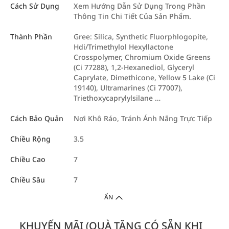
Cách Sử Dụng
Xem Hướng Dẫn Sử Dụng Trong Phần
Thông Tin Chi Tiết Của Sản Phẩm.
Thành Phần
Gree: Silica, Synthetic Fluorphlogopite,
Hdi/Trimethylol Hexyllactone
Crosspolymer, Chromium Oxide Greens
(Ci 77288), 1,2-Hexanediol, Glyceryl
Caprylate, Dimethicone, Yellow 5 Lake (Ci
19140), Ultramarines (Ci 77007),
Triethoxycaprylylsilane …
Cách Bảo Quản
Nơi Khô Ráo, Tránh Ánh Nắng Trực Tiếp
Chiều Rộng
3.5
Chiều Cao
7
Chiều Sâu
7
ẨN
KHUYẾN MÃI (QUÀ TẶNG CÓ SẴN KHI