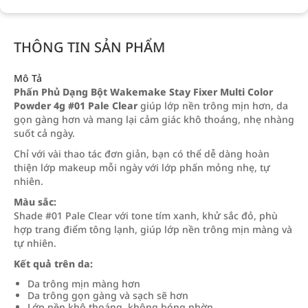
THÔNG TIN SẢN PHẨM
Mô Tả
Phấn Phủ Dạng Bột Wakemake Stay Fixer Multi Color
Powder 4g #01 Pale Clear
giúp lớp nền trông mịn hơn, da
gọn gàng hơn và mang lại cảm giác khô thoáng, nhẹ nhàng
suốt cả ngày.
Chỉ với vài thao tác đơn giản, bạn có thể dễ dàng hoàn
thiện lớp makeup mỗi ngày với lớp phấn mỏng nhẹ, tự
nhiên.
Màu sắc:
Shade #01 Pale Clear với tone tím xanh, khử sắc đỏ, phù
hợp trang điểm tông lạnh, giúp lớp nền trông mịn màng và
tự nhiên.
Kết quả trên da:
Da trông mịn màng hơn
Da trông gọn gàng và sạch sẽ hơn
Lớp nền khô thoáng, không bóng nhờn