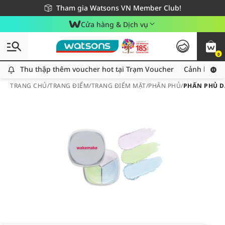
Giao hàng nhanh 24h - Áp dụng khu vực TP. Hồ Chí Minh
Miễn phí giao hàng cho đơn hàng từ 249,000Đ
Tham gia Watsons VN Member Club!
Cửa hàng & Dịch vụ
0
Thu thập thêm voucher hot tại Trạm Voucher
Thu thập thêm voucher hot tại Trạm Voucher
Cảnh báo An
TRANG CHỦ
/
TRANG ĐIỂM
/
TRANG ĐIỂM MẶT
/
PHẤN PHỦ
/
PHẤN PHỦ D