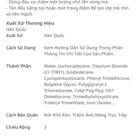
- Dùng đầu cọ chấm một lượng nhỏ lên vùng má.
- Tán đều bằng tay hoặc mút trang điểm để tạo lớp má mịn
và liền mạch.
Xuất Xứ Thương Hiệu:
Hàn Quốc
Xuất Xứ
Hàn Quốc
Cách Sử Dụng
Xem Hướng Dẫn Sử Dụng Trong Phần
Thông Tin Chi Tiết Của Sản Phẩm.
Thành Phần
Water, Isohexadecane, Titanium Dioxide
(Ci 77891), Isododecane,
Cyclopentasiloxane, Phenyl Trimethicone,
Butylene Glycol, Polyglyceryl-2
Triisostearate, Cetyl Peg/Ppg-10/1
Dimethicone, Trimethylsiloxysilicate,
Tridecyl Trimellitate, Iron Oxides …
Cách Bảo Quản
Nơi Khô Ráo, Tránh Ánh Nắng Trực Tiếp
Chiều Rộng
3