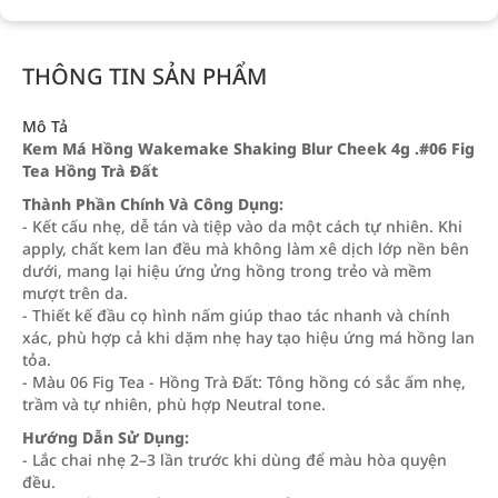
THÔNG TIN SẢN PHẨM
Mô Tả
Kem Má Hồng Wakemake Shaking Blur Cheek 4g .#06 Fig
Tea Hồng Trà Đất
Thành Phần Chính Và Công Dụng:
- Kết cấu nhẹ, dễ tán và tiệp vào da một cách tự nhiên. Khi
apply, chất kem lan đều mà không làm xê dịch lớp nền bên
dưới, mang lại hiệu ứng ửng hồng trong trẻo và mềm
mượt trên da.
- Thiết kế đầu cọ hình nấm giúp thao tác nhanh và chính
xác, phù hợp cả khi dặm nhẹ hay tạo hiệu ứng má hồng lan
tỏa.
- Màu 06 Fig Tea - Hồng Trà Đất: Tông hồng có sắc ấm nhẹ,
trầm và tự nhiên, phù hợp Neutral tone.
Hướng Dẫn Sử Dụng:
- Lắc chai nhẹ 2–3 lần trước khi dùng để màu hòa quyện
đều.