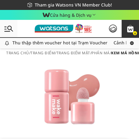
Giao hàng nhanh 24h - Áp dụng khu vực TP. Hồ Chí Minh
Miễn phí giao hàng cho đơn hàng từ 249,000Đ
Tham gia Watsons VN Member Club!
Cửa hàng & Dịch vụ
0
Thu thập thêm voucher hot tại Trạm Voucher
Thu thập thêm voucher hot tại Trạm Voucher
Cảnh báo An
TRANG CHỦ
/
TRANG ĐIỂM
/
TRANG ĐIỂM MẶT
/
PHẤN MÁ
/
KEM MÁ HỒNG