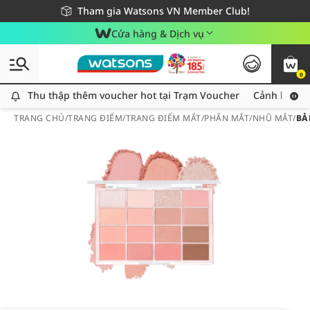
Giao hàng nhanh 24h - Áp dụng khu vực TP. Hồ Chí Minh
Miễn phí giao hàng cho đơn hàng từ 249,000Đ
Tham gia Watsons VN Member Club!
Cửa hàng & Dịch vụ
0
Thu thập thêm voucher hot tại Trạm Voucher
Thu thập thêm voucher hot tại Trạm Voucher
Cảnh báo An
TRANG CHỦ
/
TRANG ĐIỂM
/
TRANG ĐIỂM MẮT
/
PHẤN MẮT/NHŨ MẮT
/
BẢ