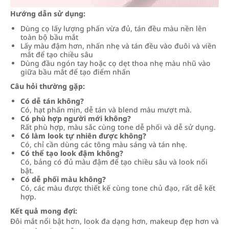
Hướng dẫn sử dụng:
Dùng cọ lấy lượng phấn vừa đủ, tán đều màu nền lên
toàn bộ bầu mắt
Lấy màu đậm hơn, nhấn nhẹ và tán đều vào đuôi và viền
mắt để tạo chiều sâu
Dùng đầu ngón tay hoặc cọ dẹt thoa nhẹ màu nhũ vào
giữa bầu mắt để tạo điểm nhấn
Câu hỏi thường gặp:
Có dễ tán không?
Có, hạt phấn mịn, dễ tán và blend màu mượt mà.
Có phù hợp người mới không?
Rất phù hợp, màu sắc cùng tone dễ phối và dễ sử dụng.
Có làm look tự nhiên được không?
Có, chỉ cần dùng các tông màu sáng và tán nhẹ.
Có thể tạo look đậm không?
Có, bảng có đủ màu đậm để tạo chiều sâu và look nổi
bật.
Có dễ phối màu không?
Có, các màu được thiết kế cùng tone chủ đạo, rất dễ kết
hợp.
Kết quả mong đợi:
Đôi mắt nổi bật hơn, look đa dạng hơn, makeup đẹp hơn và