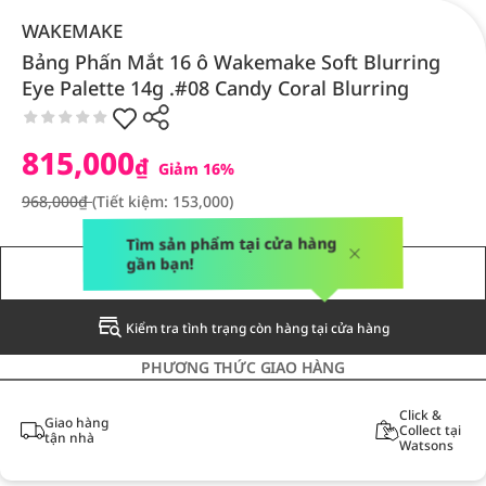
WAKEMAKE
Bảng Phấn Mắt 16 ô Wakemake Soft Blurring
Eye Palette 14g .#08 Candy Coral Blurring
815,000
₫
Giảm 16%
968,000₫
(Tiết kiệm: 153,000)
Tìm sản phẩm tại cửa hàng
gần bạn!
THÔNG BÁO CHO TÔI
Kiểm tra tình trạng còn hàng tại cửa hàng
PHƯƠNG THỨC GIAO HÀNG
Click &
Giao hàng
Collect tại
tận nhà
Watsons