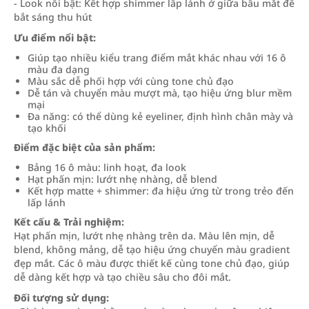
- Look nổi bật: Kết hợp shimmer lấp lánh ở giữa bầu mắt để
bắt sáng thu hút
Ưu điểm nổi bật:
Giúp tạo nhiều kiểu trang điểm mắt khác nhau với 16 ô
màu đa dạng
Màu sắc dễ phối hợp với cùng tone chủ đạo
Dễ tán và chuyển màu mượt mà, tạo hiệu ứng blur mềm
mại
Đa năng: có thể dùng kẻ eyeliner, định hình chân mày và
tạo khối
Điểm đặc biệt của sản phẩm:
Bảng 16 ô màu: linh hoạt, đa look
Hạt phấn mịn: lướt nhẹ nhàng, dễ blend
Kết hợp matte + shimmer: đa hiệu ứng từ trong trẻo đến
lấp lánh
Kết cấu & Trải nghiệm:
Hạt phấn mịn, lướt nhẹ nhàng trên da. Màu lên mịn, dễ
blend, không mảng, dễ tạo hiệu ứng chuyển màu gradient
đẹp mắt. Các ô màu được thiết kế cùng tone chủ đạo, giúp
dễ dàng kết hợp và tạo chiều sâu cho đôi mắt.
Đối tượng sử dụng: