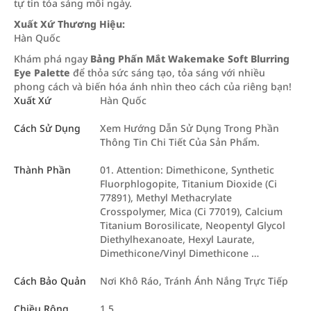
tự tin tỏa sáng mỗi ngày.
Xuất Xứ Thương Hiệu:
Hàn Quốc
Khám phá ngay
Bảng Phấn Mắt Wakemake Soft Blurring
Eye Palette
để thỏa sức sáng tạo, tỏa sáng với nhiều
phong cách và biến hóa ánh nhìn theo cách của riêng bạn!
Xuất Xứ
Hàn Quốc
Cách Sử Dụng
Xem Hướng Dẫn Sử Dụng Trong Phần
Thông Tin Chi Tiết Của Sản Phẩm.
Thành Phần
01. Attention: Dimethicone, Synthetic
Fluorphlogopite, Titanium Dioxide (Ci
77891), Methyl Methacrylate
Crosspolymer, Mica (Ci 77019), Calcium
Titanium Borosilicate, Neopentyl Glycol
Diethylhexanoate, Hexyl Laurate,
Dimethicone/Vinyl Dimethicone …
Cách Bảo Quản
Nơi Khô Ráo, Tránh Ánh Nắng Trực Tiếp
Chiều Rộng
1.5