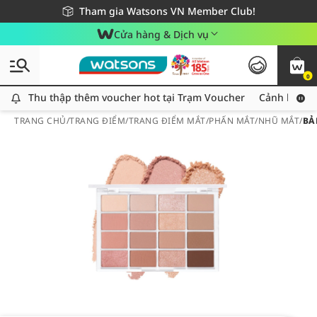
Giao hàng nhanh 24h - Áp dụng khu vực TP. Hồ Chí Minh
Miễn phí giao hàng cho đơn hàng từ 249,000Đ
Tham gia Watsons VN Member Club!
Cửa hàng & Dịch vụ
0
Thu thập thêm voucher hot tại Trạm Voucher
Thu thập thêm voucher hot tại Trạm Voucher
Cảnh báo An
TRANG CHỦ
/
TRANG ĐIỂM
/
TRANG ĐIỂM MẮT
/
PHẤN MẮT/NHŨ MẮT
/
BẢ