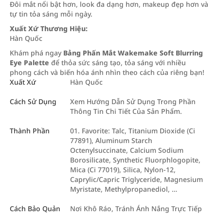
Đôi mắt nổi bật hơn, look đa dạng hơn, makeup đẹp hơn và
tự tin tỏa sáng mỗi ngày.
Xuất Xứ Thương Hiệu:
Hàn Quốc
Khám phá ngay
Bảng Phấn Mắt Wakemake Soft Blurring
Eye Palette
để thỏa sức sáng tạo, tỏa sáng với nhiều
phong cách và biến hóa ánh nhìn theo cách của riêng bạn!
Xuất Xứ
Hàn Quốc
Cách Sử Dụng
Xem Hướng Dẫn Sử Dụng Trong Phần
Thông Tin Chi Tiết Của Sản Phẩm.
Thành Phần
01. Favorite: Talc, Titanium Dioxide (Ci
77891), Aluminum Starch
Octenylsuccinate, Calcium Sodium
Borosilicate, Synthetic Fluorphlogopite,
Mica (Ci 77019), Silica, Nylon-12,
Caprylic/Capric Triglyceride, Magnesium
Myristate, Methylpropanediol, …
Cách Bảo Quản
Nơi Khô Ráo, Tránh Ánh Nắng Trực Tiếp