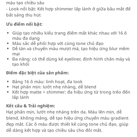
màu tạo chiều sâu
- Look nổi bật: Kết hợp shimmer lấp lánh ở giữa bầu mắt để
bắt sáng thu hút
Ưu điểm nổi bật:
Giúp tạo nhiều kiểu trang điểm mắt khác nhau với 16 ô
màu đa dạng
Màu sắc dễ phối hợp với cùng tone chủ đạo
Dễ tán và chuyển màu mượt mà, tạo hiệu ứng blur mềm
mại
Đa năng: có thể dùng kẻ eyeliner, định hình chân mày và
tạo khối
Điểm đặc biệt của sản phẩm:
Bảng 16 ô màu: linh hoạt, đa look
Hạt phấn mịn: lướt nhẹ nhàng, dễ blend
Kết hợp matte + shimmer: đa hiệu ứng từ trong trẻo đến
lấp lánh
Kết cấu & Trải nghiệm:
Hạt phấn mịn, lướt nhẹ nhàng trên da. Màu lên mịn, dễ
blend, không mảng, dễ tạo hiệu ứng chuyển màu gradient
đẹp mắt. Các ô màu được thiết kế cùng tone chủ đạo, giúp
dễ dàng kết hợp và tạo chiều sâu cho đôi mắt.