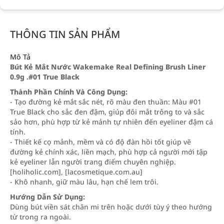
THÔNG TIN SẢN PHẨM
Mô Tả
Bút Kẻ Mắt Nước Wakemake Real Defining Brush Liner
0.9g .#01 True Black
Thành Phần Chính Và Công Dụng:
- Tạo đường kẻ mắt sắc nét, rõ màu đen thuần: Màu #01
True Black cho sắc đen đậm, giúp đôi mắt trông to và sắc
sảo hơn, phù hợp từ kẻ mảnh tự nhiên đến eyeliner đậm cá
tính.
- Thiết kế cọ mảnh, mềm và có độ đàn hồi tốt giúp vẽ
đường kẻ chính xác, liền mạch, phù hợp cả người mới tập
kẻ eyeliner lẫn người trang điểm chuyên nghiệp.
[holiholic.com], [lacosmetique.com.au]
- Khô nhanh, giữ màu lâu, hạn chế lem trôi.
Hướng Dẫn Sử Dụng:
Dùng bút viền sát chân mi trên hoặc dưới tùy ý theo hướng
từ trong ra ngoài.