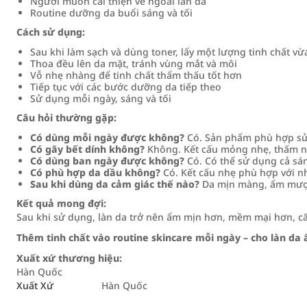
Người muốn cải thiện vẻ ngoài làn da
Routine dưỡng da buổi sáng và tối
Cách sử dụng:
Sau khi làm sạch và dùng toner, lấy một lượng tinh chất vừ
Thoa đều lên da mặt, tránh vùng mắt và môi
Vỗ nhẹ nhàng để tinh chất thẩm thấu tốt hơn
Tiếp tục với các bước dưỡng da tiếp theo
Sử dụng mỗi ngày, sáng và tối
Câu hỏi thường gặp:
Có dùng mỗi ngày được không?
Có. Sản phẩm phù hợp sử
Có gây bết dính không?
Không. Kết cấu mỏng nhẹ, thấm nh
Có dùng ban ngày được không?
Có. Có thể sử dụng cả sán
Có phù hợp da dầu không?
Có. Kết cấu nhẹ phù hợp với nh
Sau khi dùng da cảm giác thế nào?
Da mịn màng, ẩm mượt 
Kết quả mong đợi:
Sau khi sử dụng, làn da trở nên ẩm mịn hơn, mềm mại hơn, că
Thêm tinh chất vào routine skincare mỗi ngày – cho làn d
Xuất xứ thương hiệu:
Hàn Quốc
Xuất Xứ
Hàn Quốc