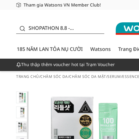
Tham gia Watsons VN Member Club!
Miễn phí giao hàng cho đơn hàng từ 249,000Đ
Giao hàng nhanh 24h - Áp dụng khu vực TP. Hồ Chí M
185 NĂM LAN TỎA NỤ
CƯỜI - GIẢM ĐẾN
SHOPATHON 8.8 -
50%
DEAL ĐỈNH
185 NĂM LAN TỎA NỤ CƯỜI
Watsons
Trang Đ
Thu thập thêm voucher hot tại Trạm Voucher
TRANG CHỦ
/
CHĂM SÓC DA
/
CHĂM SÓC DA MẶT
/
SERUM/ESSENC