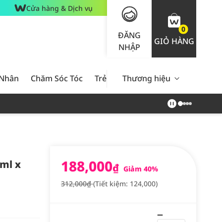
Cửa hàng & Dịch vụ
0
ĐĂNG
GIỎ HÀNG
NHẬP
 Nhân
Chăm Sóc Tóc
Trẻ Em
Thương hiệu
Nam Giới
Chăm Sóc 
188,000
ml x
₫
Giảm 40%
312,000₫
(Tiết kiệm: 124,000)