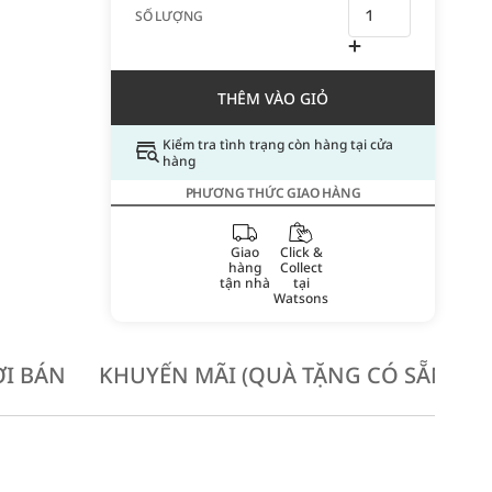
SỐ LƯỢNG
THÊM VÀO GIỎ
Kiểm tra tình trạng còn hàng tại cửa
hàng
PHƯƠNG THỨC GIAO HÀNG
Giao
Click &
hàng
Collect
tận nhà
tại
Watsons
I BÁN
KHUYẾN MÃI (QUÀ TẶNG CÓ SẴN KH