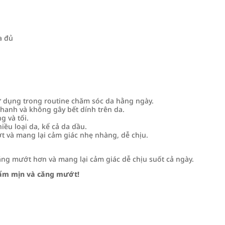
a đủ
 dụng trong routine chăm sóc da hằng ngày.
anh và không gây bết dính trên da.
g và tối.
iều loại da, kể cả da dầu.
và mang lại cảm giác nhẹ nhàng, dễ chịu.
ng mướt hơn và mang lại cảm giác dễ chịu suốt cả ngày.
a ẩm mịn và căng mướt!