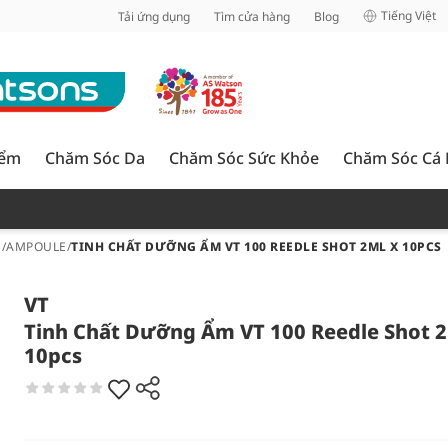
inh
Tiếng Việt
Tải ứng dụng
Tìm cửa hàng
Blog
iểm
Chăm Sóc Da
Chăm Sóc Sức Khỏe
Chăm Sóc Cá
E/AMPOULE
/
TINH CHẤT DƯỠNG ẨM VT 100 REEDLE SHOT 2ML X 10PCS
VT
Tinh Chất Dưỡng Ẩm VT 100 Reedle Shot 2
10pcs