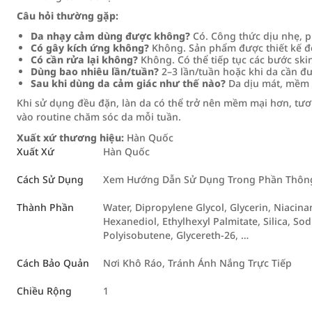
Câu hỏi thường gặp:
Da nhạy cảm dùng được không?
Có. Công thức dịu nhẹ, 
Có gây kích ứng không?
Không. Sản phẩm được thiết kế để
Có cần rửa lại không?
Không. Có thể tiếp tục các bước ski
Dùng bao nhiêu lần/tuần?
2–3 lần/tuần hoặc khi da cần đư
Sau khi dùng da cảm giác như thế nào?
Da dịu mát, mềm 
Khi sử dụng đều đặn, làn da có thể trở nên mềm mại hơn, tươi
vào routine chăm sóc da mỗi tuần.
Xuất xứ thương hiệu:
Hàn Quốc
Xuất Xứ
Hàn Quốc
Cách Sử Dụng
Xem Hướng Dẫn Sử Dụng Trong Phần Thông 
Thành Phần
Water, Dipropylene Glycol, Glycerin, Niacina
Hexanediol, Ethylhexyl Palmitate, Silica, S
Polyisobutene, Glycereth-26, …
Cách Bảo Quản
Nơi Khô Ráo, Tránh Ánh Nắng Trực Tiếp
Chiều Rộng
1