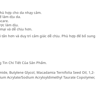
phù hợp cho da nhạy cảm.
 làm dịu da.
ncare.
ợc làm dịu.
mại và dễ chịu hơn.
 tắn hơn và duy trì cảm giác dễ chịu. Phù hợp để bổ sung
Tin Chi Tiết Của Sản Phẩm.
mide, Butylene Glycol, Macadamia Ternifolia Seed Oil, 1,2-
odium Acrylate/Sodium Acryloyldimethyl Taurate Copolymer,