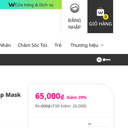
Cửa hàng & Dịch vụ
0
ĐĂNG
GIỎ HÀNG
NHẬP
 Nhân
Chăm Sóc Tóc
Trẻ Em
Thương hiệu
Nam Giới
Chăm Sóc 
65,000
ep Mask
₫
Giảm 29%
91,000₫
(Tiết kiệm: 26,000)