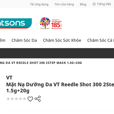
inh
Tiếng Việt
Tải ứng dụng
Tìm cửa hàng
Blog
iểm
Chăm Sóc Da
Chăm Sóc Sức Khỏe
Chăm Sóc Cá
G DA VT REEDLE SHOT 300 2STEP MASK 1.5G+20G
VT
Mặt Nạ Dưỡng Da VT Reedle Shot 300 2St
1.5g+20g