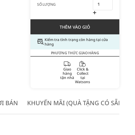
SỐ LƯỢNG
THÊM VÀO GIỎ
Kiểm tra tình trạng còn hàng tại cửa
hàng
PHƯƠNG THỨC GIAO HÀNG
Giao
Click &
hàng
Collect
tận nhà
tại
Watsons
I BÁN
KHUYẾN MÃI (QUÀ TẶNG CÓ SẴN KH