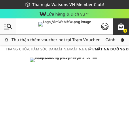
Giao hàng nhanh 24h - Áp dụng khu vực TP. Hồ Chí Minh
Miễn phí giao hàng cho đơn hàng từ 249,000Đ
Tham gia Watsons VN Member Club!
Cửa hàng & Dịch vụ
0
Thu thập thêm voucher hot tại Trạm Voucher
Thu thập thêm voucher hot tại Trạm Voucher
Cảnh báo An
TRANG CHỦ
/
CHĂM SÓC DA
/
MẶT NẠ
/
MẶT NẠ GIẤY
/
MẶT NẠ DƯỠNG DA