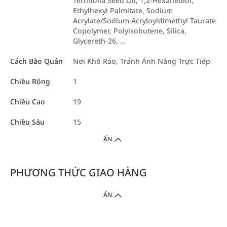
Ternifolia Seed Oil, 1,2-Hexanediol,
Ethylhexyl Palmitate, Sodium
Acrylate/Sodium Acryloyldimethyl Taurate
Copolymer, Polyisobutene, Silica,
Glycereth-26, …
Cách Bảo Quản
Nơi Khô Ráo, Tránh Ánh Nắng Trực Tiếp
Chiều Rộng
1
Chiều Cao
19
Chiều Sâu
15
ẨN
PHƯƠNG THỨC GIAO HÀNG
ẨN