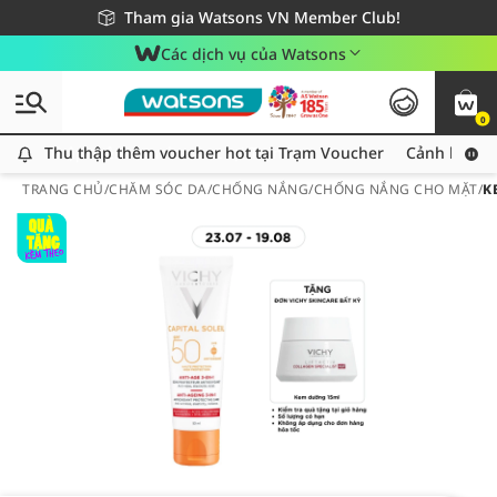
Giao hàng nhanh 24h - Áp dụng khu vực TP. Hồ Chí Minh
Miễn phí giao hàng cho đơn hàng từ 249,000Đ
Tham gia Watsons VN Member Club!
Các dịch vụ của Watsons
0
Thu thập thêm voucher hot tại Trạm Voucher
Thu thập thêm voucher hot tại Trạm Voucher
Cảnh báo An
TRANG CHỦ
/
CHĂM SÓC DA
/
CHỐNG NẮNG
/
CHỐNG NẮNG CHO MẶT
/
K