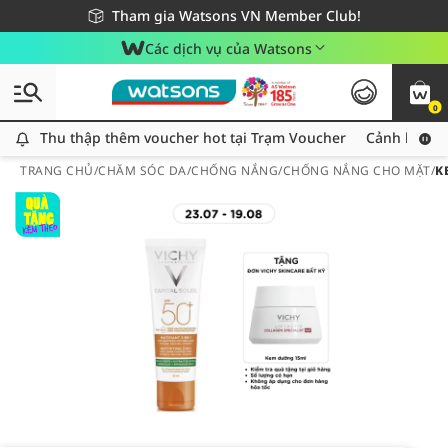
Giao hàng nhanh 24h - Áp dụng khu vực TP. Hồ Chí Minh
Miễn phí giao hàng cho đơn hàng từ 249,000Đ
Tham gia Watsons VN Member Club!
Các dịch vụ của Watsons
0
Thu thập thêm voucher hot tại Trạm Voucher
Thu thập thêm voucher hot tại Trạm Voucher
Cảnh báo An
TRANG CHỦ
/
CHĂM SÓC DA
/
CHỐNG NẮNG
/
CHỐNG NẮNG CHO MẶT
/
K