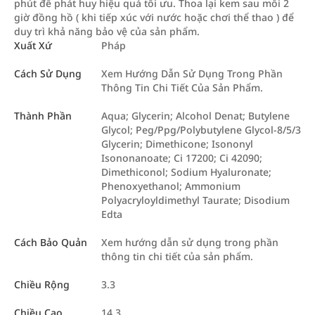
phút để phát huy hiệu quả tối ưu. Thoa lại kem sau mỗi 2
giờ đồng hồ ( khi tiếp xúc với nước hoặc chơi thể thao ) để
duy trì khả năng bảo vệ của sản phẩm.
Xuất Xứ
Pháp
Cách Sử Dụng
Xem Hướng Dẫn Sử Dụng Trong Phần
Thông Tin Chi Tiết Của Sản Phẩm.
Thành Phần
Aqua; Glycerin; Alcohol Denat; Butylene
Glycol; Peg/Ppg/Polybutylene Glycol-8/5/3
Glycerin; Dimethicone; Isononyl
Isononanoate; Ci 17200; Ci 42090;
Dimethiconol; Sodium Hyaluronate;
Phenoxyethanol; Ammonium
Polyacryloyldimethyl Taurate; Disodium
Edta
Cách Bảo Quản
Xem hướng dẫn sử dụng trong phần
thông tin chi tiết của sản phẩm.
Chiều Rộng
3.3
Chiều Cao
14.3