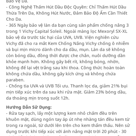
Bảo Vệ Da.
- Công Nghệ Thấm Hút Dầu Độc Quyền: Chỉ Thấm Hút Dầu
Thừa Trên Da, Không Hút Nước, Đảm Bảo Độ Ẩm Cần Thiết
Cho Da.
- 365 Ngày bảo vệ làn da bạn cùng sản phẩm chống nắng 3
trong 1 Vichy Capital Soleil. Ngoài màng lọc Mexoryl SX-XL
bảo vệ da trước tác hại của UVA, UVB. Viện nghiên cứu
Vichy đã cho ra mắt Kem Chống Nắng Vichy chống ô nhiễm
và bụi mịn micro dành cho da dầu, mụn. Làn da sẽ không
còn bóng dầu, đồng thời được che chắn, nuôi dưỡng dần
khỏe mạnh hơn. Không gây bết rít, không bóng, nhờn,
không để lại vệt trắng sau khi thoa. Công thức hoàn toàn
không chứa dầu, không gây kích ứng và không chứa
paraben.
- Chống tia UVA và UVB Tối ưu. Thanh lọc da, giảm 21% bụi
mịn tiếp xúc trên da sau khi rửa mặt. Giảm 23% bóng dầu,
da thoáng mịn trong suốt 12h.
Hướng Dẫn Sử Dụng:
- Rửa tay sạch, lấy một lượng kem nhỏ chấm đều trên
khuôn mặt, dùng ngón tay áp út nhẹ nhàng tán đều kem từ
trong ra ngoài, từ dưới lên trên cho kem thẩm thấu. Nên sử
dụng trước khi tiếp xúc với ánh nắng mặt trời 20 phút - 30