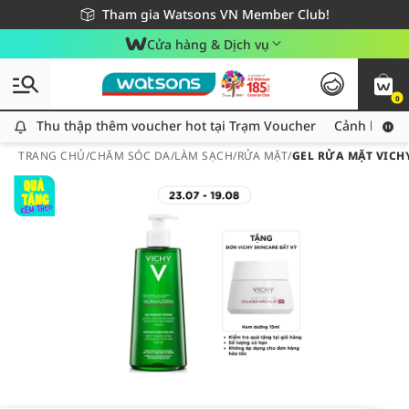
Giao hàng nhanh 24h - Áp dụng khu vực TP. Hồ Chí Minh
Miễn phí giao hàng cho đơn hàng từ 249,000Đ
Tham gia Watsons VN Member Club!
Cửa hàng & Dịch vụ
0
Thu thập thêm voucher hot tại Trạm Voucher
Thu thập thêm voucher hot tại Trạm Voucher
Cảnh báo An
TRANG CHỦ
/
CHĂM SÓC DA
/
LÀM SẠCH
/
RỬA MẶT
/
GEL RỬA MẶT VIC