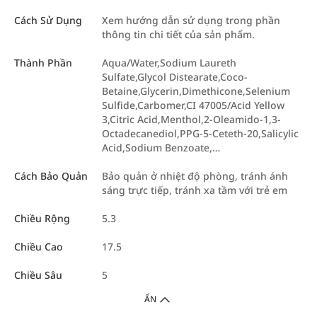
Cách Sử Dụng
Xem hướng dẫn sử dụng trong phần
thông tin chi tiết của sản phẩm.
Thành Phần
Aqua/Water,Sodium Laureth
Sulfate,Glycol Distearate,Coco-
Betaine,Glycerin,Dimethicone,Selenium
Sulfide,Carbomer,CI 47005/Acid Yellow
3,Citric Acid,Menthol,2-Oleamido-1,3-
Octadecanediol,PPG-5-Ceteth-20,Salicylic
Acid,Sodium Benzoate,…
Cách Bảo Quản
Bảo quản ở nhiệt độ phòng, tránh ánh
sáng trực tiếp, tránh xa tầm với trẻ em
Chiều Rộng
5.3
Chiều Cao
17.5
Chiều Sâu
5
ẨN