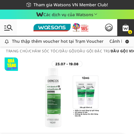
Giao hàng nhanh 24h - Áp dụng khu vực TP. Hồ Chí Minh
Miễn phí giao hàng cho đơn hàng từ 249,000Đ
Tham gia Watsons VN Member Club!
Các dịch vụ của Watsons
0
Thu thập thêm voucher hot tại Trạm Voucher
Thu thập thêm voucher hot tại Trạm Voucher
Cảnh báo An
TRANG CHỦ
/
CHĂM SÓC TÓC
/
DẦU GỘI
/
DẦU GỘI ĐẶC TRỊ
/
DẦU GỘI V