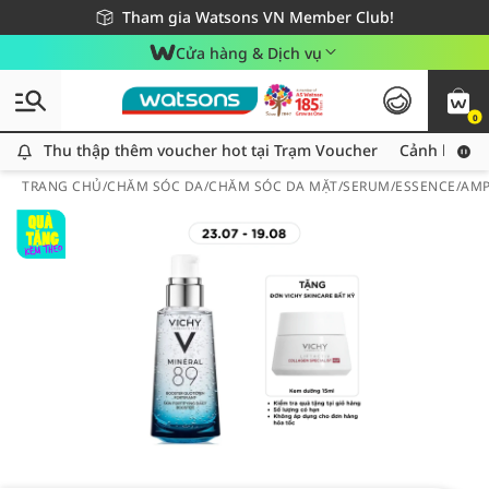
Giao hàng nhanh 24h - Áp dụng khu vực TP. Hồ Chí Minh
Miễn phí giao hàng cho đơn hàng từ 249,000Đ
Tham gia Watsons VN Member Club!
Cửa hàng & Dịch vụ
0
Thu thập thêm voucher hot tại Trạm Voucher
Thu thập thêm voucher hot tại Trạm Voucher
Cảnh báo An
TRANG CHỦ
/
CHĂM SÓC DA
/
CHĂM SÓC DA MẶT
/
SERUM/ESSENCE/AM