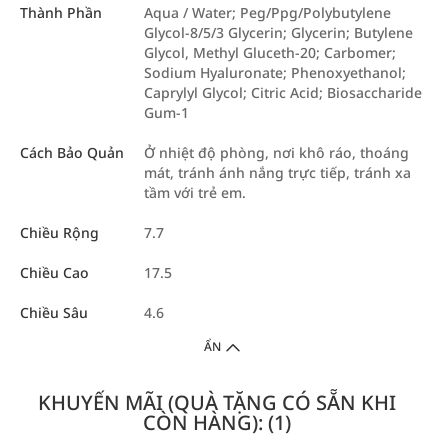
Thành Phần
Aqua / Water; Peg/Ppg/Polybutylene
Glycol-8/5/3 Glycerin; Glycerin; Butylene
Glycol, Methyl Gluceth-20; Carbomer;
Sodium Hyaluronate; Phenoxyethanol;
Caprylyl Glycol; Citric Acid; Biosaccharide
Gum-1
Cách Bảo Quản
Ở nhiệt độ phòng, nơi khô ráo, thoáng
mát, tránh ánh nắng trực tiếp, tránh xa
tầm với trẻ em.
Chiều Rộng
7.7
Chiều Cao
17.5
Chiều Sâu
4.6
ẨN
KHUYẾN MÃI (QUÀ TẶNG CÓ SẴN KHI
CÒN HÀNG): (1)