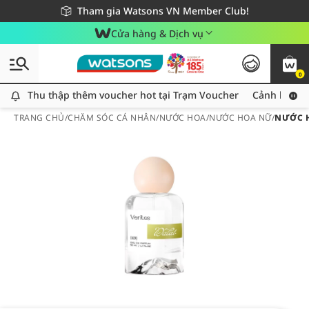
Giao hàng nhanh 24h - Áp dụng khu vực TP. Hồ Chí Minh
Miễn phí giao hàng cho đơn hàng từ 249,000Đ
Tham gia Watsons VN Member Club!
Cửa hàng & Dịch vụ
0
Thu thập thêm voucher hot tại Trạm Voucher
Thu thập thêm voucher hot tại Trạm Voucher
Cảnh báo An
TRANG CHỦ
/
CHĂM SÓC CÁ NHÂN
/
NƯỚC HOA
/
NƯỚC HOA NỮ
/
NƯỚC H