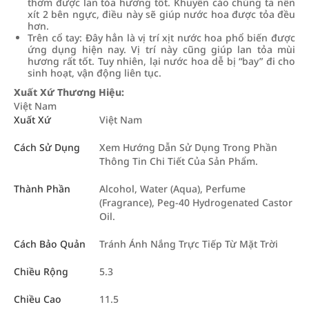
thơm được lan tỏa hương tốt. Khuyến cáo chúng ta nên
xít 2 bên ngực, điều này sẽ giúp nước hoa được tỏa đều
hơn.
Trên cổ tay: Đây hẳn là vị trí xịt nước hoa phổ biến được
ứng dụng hiện nay. Vị trí này cũng giúp lan tỏa mùi
hương rất tốt. Tuy nhiên, lại nước hoa dễ bị “bay” đi cho
sinh hoạt, vận động liên tục.
Xuất Xứ Thương Hiệu:
Việt Nam
Xuất Xứ
Việt Nam
Cách Sử Dụng
Xem Hướng Dẫn Sử Dụng Trong Phần
Thông Tin Chi Tiết Của Sản Phẩm.
Thành Phần
Alcohol, Water (Aqua), Perfume
(Fragrance), Peg-40 Hydrogenated Castor
Oil.
Cách Bảo Quản
Tránh Ánh Nắng Trực Tiếp Từ Mặt Trời
Chiều Rộng
5.3
Chiều Cao
11.5