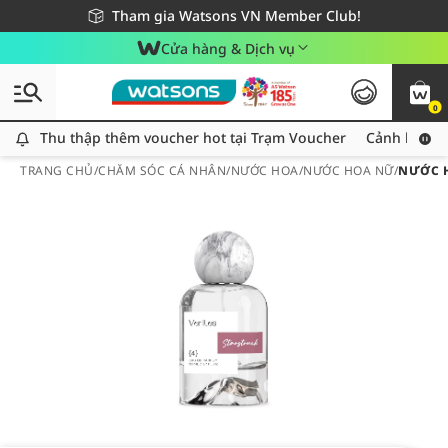
Giao hàng nhanh 24h - Áp dụng khu vực TP. Hồ Chí Minh
Miễn phí giao hàng cho đơn hàng từ 249,000Đ
Tham gia Watsons VN Member Club!
Cửa hàng & Dịch vụ
0
Thu thập thêm voucher hot tại Trạm Voucher
Thu thập thêm voucher hot tại Trạm Voucher
Cảnh báo An
TRANG CHỦ
/
CHĂM SÓC CÁ NHÂN
/
NƯỚC HOA
/
NƯỚC HOA NỮ
/
NƯỚC H