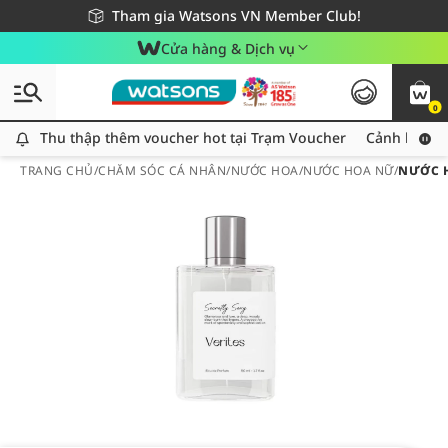
Giao hàng nhanh 24h - Áp dụng khu vực TP. Hồ Chí Minh
Miễn phí giao hàng cho đơn hàng từ 249,000Đ
Tham gia Watsons VN Member Club!
Cửa hàng & Dịch vụ
0
Thu thập thêm voucher hot tại Trạm Voucher
Thu thập thêm voucher hot tại Trạm Voucher
Cảnh báo An
TRANG CHỦ
/
CHĂM SÓC CÁ NHÂN
/
NƯỚC HOA
/
NƯỚC HOA NỮ
/
NƯỚC H