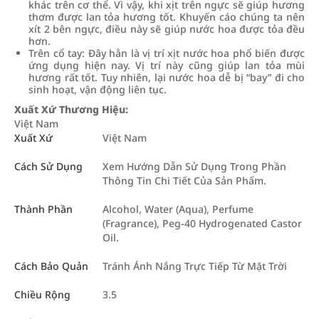
khác trên cơ thể. Vì vậy, khi xịt trên ngực sẽ giúp hương
thơm được lan tỏa hương tốt. Khuyến cáo chúng ta nên
xít 2 bên ngực, điều này sẽ giúp nước hoa được tỏa đều
hơn.
Trên cổ tay: Đây hẳn là vị trí xịt nước hoa phổ biến được
ứng dụng hiện nay. Vị trí này cũng giúp lan tỏa mùi
hương rất tốt. Tuy nhiên, lại nước hoa dễ bị “bay” đi cho
sinh hoạt, vận động liên tục.
Xuất Xứ Thương Hiệu:
Việt Nam
Xuất Xứ
Việt Nam
Cách Sử Dụng
Xem Hướng Dẫn Sử Dụng Trong Phần
Thông Tin Chi Tiết Của Sản Phẩm.
Thành Phần
Alcohol, Water (Aqua), Perfume
(Fragrance), Peg-40 Hydrogenated Castor
Oil.
Cách Bảo Quản
Tránh Ánh Nắng Trực Tiếp Từ Mặt Trời
Chiều Rộng
3.5