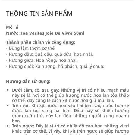
THÔNG TIN SẢN PHẨM
Mô Tả
Nước Hoa Verites Joie De Vivre 50ml
Thành phần chính và công dụng:
- Dùng làm thơm cơ thể.
- Hương đầu: Quả dâu, quả dứa, hoa nhài.
- Hương giữa: Hoa hồng, hoa nhài.
- Hương cuối: Xạ hương, hổ phách, quả lý chua.
Hướng dẫn sử dụng:
Dưới cằm, cổ, sau gáy: Những vị trí có nhiều mạch máu
này sẽ là nơi có thể giúp hương nước hoa lan tỏa khắp
cơ thể, đây cũng là cách xịt nước hoa giữ mùi lâu.
Trên vai: Khi xịt nước hoa vào hai bên vai, nước hoa sẽ
được lan tỏa sang hai bên. Điều này sẽ khiến hương
thơm cuốn hút này lan đến những người xung quanh
bạn.
Trên ngực: Đây là vị trí có nhiệt độ cao hơn những vị trí
khác trên cơ thể. Vì vậy, khi xịt trên ngực sẽ giúp hương