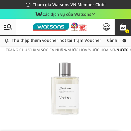
Giao hàng nhanh 24h - Áp dụng khu vực TP. Hồ Chí Minh
Miễn phí giao hàng cho đơn hàng từ 249,000Đ
Tham gia Watsons VN Member Club!
Các dịch vụ của Watsons
0
Thu thập thêm voucher hot tại Trạm Voucher
Thu thập thêm voucher hot tại Trạm Voucher
Cảnh báo An
TRANG CHỦ
/
CHĂM SÓC CÁ NHÂN
/
NƯỚC HOA
/
NƯỚC HOA NỮ
/
NƯỚC H