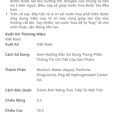
thơm được lan tỏa hương tốt. Khuyến cáo chúng ta nên
xít 2 bên ngực, điều này sẽ giúp nước hoa được tỏa đều
hơn.
Trên cổ tay: Đây hẳn là vị trí xịt nước hoa phổ biến được
ứng dụng hiện nay. Vị trí này cũng giúp lan tỏa mùi
hương rất tốt. Tuy nhiên, lại nước hoa dễ bị “bay” đi cho
sinh hoạt, vận động liên tục.
Xuất Xứ Thương Hiệu:
Việt Nam
Xuất Xứ
Việt Nam
Cách Sử Dụng
Xem Hướng Dẫn Sử Dụng Trong Phần
Thông Tin Chi Tiết Của Sản Phẩm.
Thành Phần
Alcohol, Water (Aqua), Perfume
(Fragrance), Peg-40 Hydrogenated Castor
Oil.
Cách Bảo Quản
Tránh Ánh Nắng Trực Tiếp Từ Mặt Trời
Chiều Rộng
3.5
Chiều Cao
10.5