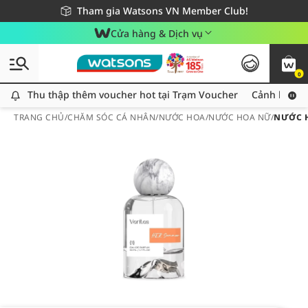
Giao hàng nhanh 24h - Áp dụng khu vực TP. Hồ Chí Minh
Miễn phí giao hàng cho đơn hàng từ 249,000Đ
Tham gia Watsons VN Member Club!
Cửa hàng & Dịch vụ
0
Thu thập thêm voucher hot tại Trạm Voucher
Thu thập thêm voucher hot tại Trạm Voucher
Cảnh báo An
TRANG CHỦ
/
CHĂM SÓC CÁ NHÂN
/
NƯỚC HOA
/
NƯỚC HOA NỮ
/
NƯỚC H