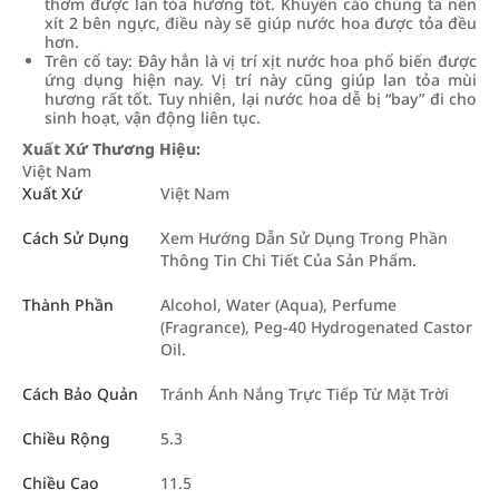
thơm được lan tỏa hương tốt. Khuyến cáo chúng ta nên
xít 2 bên ngực, điều này sẽ giúp nước hoa được tỏa đều
hơn.
Trên cổ tay: Đây hẳn là vị trí xịt nước hoa phổ biến được
ứng dụng hiện nay. Vị trí này cũng giúp lan tỏa mùi
hương rất tốt. Tuy nhiên, lại nước hoa dễ bị “bay” đi cho
sinh hoạt, vận động liên tục.
Xuất Xứ Thương Hiệu:
Việt Nam
Xuất Xứ
Việt Nam
Cách Sử Dụng
Xem Hướng Dẫn Sử Dụng Trong Phần
Thông Tin Chi Tiết Của Sản Phẩm.
Thành Phần
Alcohol, Water (Aqua), Perfume
(Fragrance), Peg-40 Hydrogenated Castor
Oil.
Cách Bảo Quản
Tránh Ánh Nắng Trực Tiếp Từ Mặt Trời
Chiều Rộng
5.3
Chiều Cao
11.5